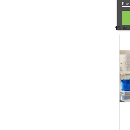
Plu
15 au