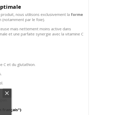
optimale
 produit, nous utilisons exclusivement la
forme
n (notamment par le foie).
ûteuse mais nettement moins active dans
male et une parfaite synergie avec la vitamine C
e C et du glutathion.
.
l.
epas.
n français")