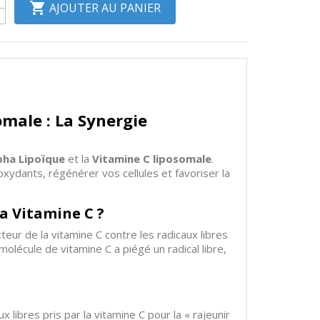

AJOUTER AU PANIER
male : La Synergie
pha Lipoïque
et la
Vitamine C liposomale
.
oxydants, régénérer vos cellules et favoriser la
la Vitamine C ?
teur de la vitamine C contre les radicaux libres
molécule de vitamine C a piégé un radical libre,
x libres pris par la vitamine C pour la « rajeunir