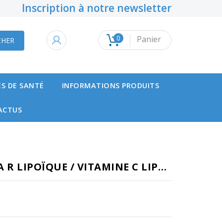
Inscription à notre newsletter
×
×
×
0
Panier
CHER
s.
S DE SANTÉ
INFORMATIONS PRODUITS
ACTUS
ALPHA R LIPOÏQUE / VITAMINE C LIPOSOMALE