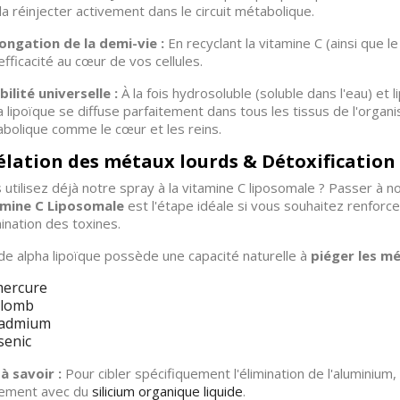
 la réinjecter activement dans le circuit métabolique.
ongation de la demi-vie :
En recyclant la vitamine C (ainsi que le
efficacité au cœur de vos cellules.
bilité universelle :
À la fois hydrosoluble (soluble dans l'eau) et l
a lipoïque se diffuse parfaitement dans tous les tissus de l'organi
bolique comme le cœur et les reins.
lation des métaux lourds & Détoxification
 utilisez déjà notre spray à la vitamine C liposomale ? Passer à 
amine C Liposomale
est l'étape idéale si vous souhaitez renforc
mination des toxines.
ide alpha lipoïque possède une capacité naturelle à
piéger les m
mercure
plomb
cadmium
senic
à savoir :
Pour cibler spécifiquement l'élimination de l'alumini
tement avec du
silicium organique liquide
.