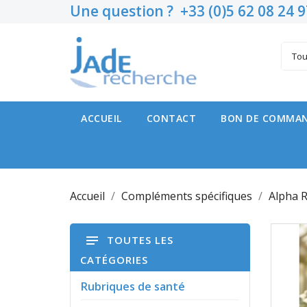
Une question ? +33 (0)5 62 08 24 9
A
C
C
Vou
add_circle_outline
Nom
ACCUEIL
CONTACT
BON DE COMMAN
Accueil
Compléments spécifiques
Alpha R
TOUTES LES
CATÉGORIES
Rubriques de santé