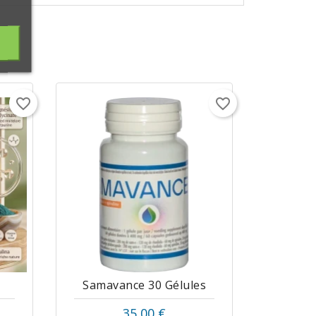
favorite_border
favorite_border
Samavance 30 Gélules
35,00 €