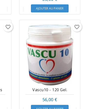
AJOUTER AU PANIER
favorite_border
favorite_border
es
Vascu10 - 120 Gel.
56,00 €
AJOUTER AU PANIER