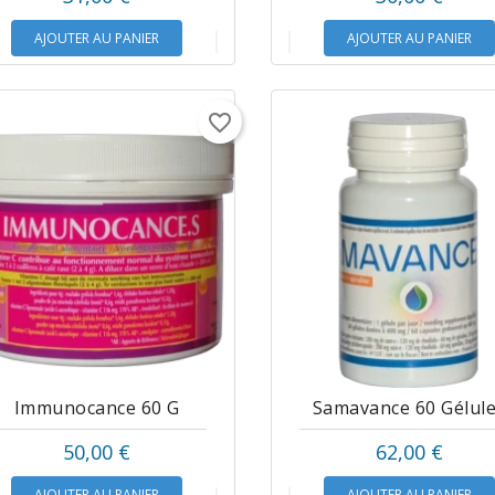
AJOUTER AU PANIER
AJOUTER AU PANIER
favorite_border
Immunocance 60 G
Samavance 60 Gélul
50,00 €
62,00 €
AJOUTER AU PANIER
AJOUTER AU PANIER