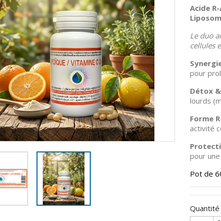
Acide R
Liposom
Le duo a
cellules 
Synergie
pour prol
Détox & 
lourds (
Forme R 
activité c
Protecti
pour une 
Pot de 6
Quantité