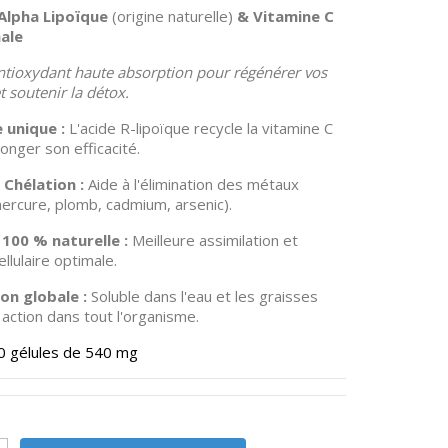
-Alpha Lipoïque
(origine naturelle)
& Vitamine C
ale
ntioxydant haute absorption pour régénérer vos
et soutenir la détox.
 unique :
L'acide R-lipoïque recycle la vitamine C
onger son efficacité.
Chélation :
Aide à l'élimination des métaux
mercure, plomb, cadmium, arsenic).
100 % naturelle :
Meilleure assimilation et
ellulaire optimale.
on globale :
Soluble dans l'eau et les graisses
action dans tout l'organisme.
0 gélules de 540 mg