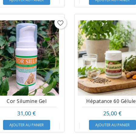
favorite_border
Cor Silumine Gel
Hépatance 60 Gélule
31,00 €
25,00 €
AJOUTER AU PANIER
AJOUTER AU PANIER