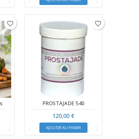
favorite_border
favorite_border
s
PROSTAJADE 540
120,00 €
AJOUTER AU PANIER