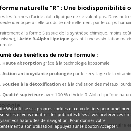
forme naturelle "R" : Une biodisponibilité 
es les formes d'acide alpha lipoïque ne se valent pas. Dans notre
a seule identique à celle produite naturellement par le corps humai
rairement à la forme S (issue de la synthèse chimique, moins co
anisme), l'
Acide R-Alpha Lipoïque
garantit une assimilation maxi
somale.
umé des bénéfices de notre formule :
Haute absorption
grâce à la technologie liposomale.
Action antioxydante prolongée
par le recyclage de la vitamin
Soutien à la détoxification
et à la chélation des métaux lourds
Qualité supérieure
avec 100 % d'Acide R-Alpha Lipoïque nature
sologie
ite Web utilise ses propres cookies et ceux de tiers pour améliorer
lules par jour que nous vous conseillons de prendre le matin au r
services et vous montrer des publicités liées à vos préférences en
ysant vos habitudes de navigation. Pour donner votre
e "
Nationale Library of Medecine
"
(clic droit et "traduire e
entement à son utilisation, appuyez sur le bouton Accepter.