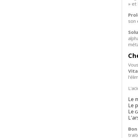
» et
Prol
son 
Solu
alph
méta
Ché
Vous
Vit
l'éli
L'ac
Le 
Le 
Le 
L'ar
Bon 
trai