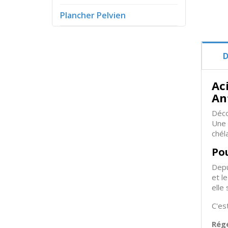
Plancher Pelvien
D
Ac
An
Déco
Une 
chél
Pou
Depu
et l
elle
C'est
Régé