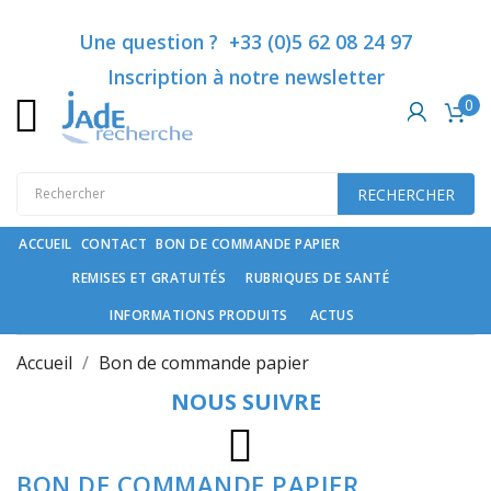
Catégories
Une question ? +33 (0)5 62 08 24 97
Inscription à notre newsletter
0
Rubriques
de
santé
RECHERCHER
Compléments
spécifiques
ACCUEIL
CONTACT
BON DE COMMANDE PAPIER
REMISES ET GRATUITÉS
RUBRIQUES DE SANTÉ
Cosmétiques
haut
INFORMATIONS PRODUITS
ACTUS
de
gamme
Accueil
Bon de commande papier
et
NOUS SUIVRE
soin
du
cheveu
Instagram
BON DE COMMANDE PAPIER