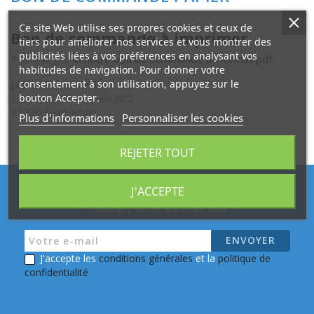
Hydrogène
Ce site Web utilise ses propres cookies et ceux de
Bon de commande à imprimer
Librairie
tiers pour améliorer nos services et vous montrer des
publicités liées à vos préférences en analysant vos
Télécharger
ici notre bon de commande au format pdf
habitudes de navigation. Pour donner votre
La
JADE RECHERCHE
consentement à son utilisation, appuyez sur le
phycocyanine
120 Voie Communale N°2
bouton Accepter.
32230 Saint Justin
Plus d'informations
Personnaliser les cookies
L'Eau,
l'indispensable
REJETER TOUT
à
votre
vie
J'ACCEPTE
Saisissez votre adresse mail
Sauna
Infrarouges
J'accepte les
conditions générales
et la
politique de
Harmoniseurs
confidentialité
Accessoires
et