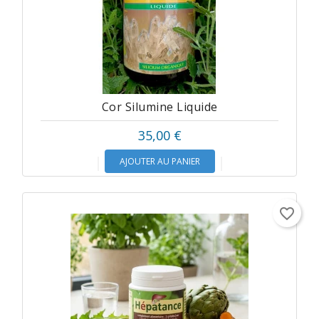
Cor Silumine Liquide
35,00 €
AJOUTER AU PANIER
favorite_border