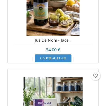
Jus De Noni - Jade...
34,00 €
AJOUTER AU PANIER
favorite_border