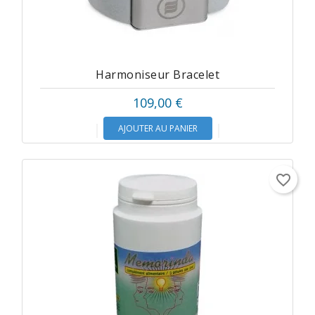
Harmoniseur Bracelet
109,00 €
AJOUTER AU PANIER
favorite_border