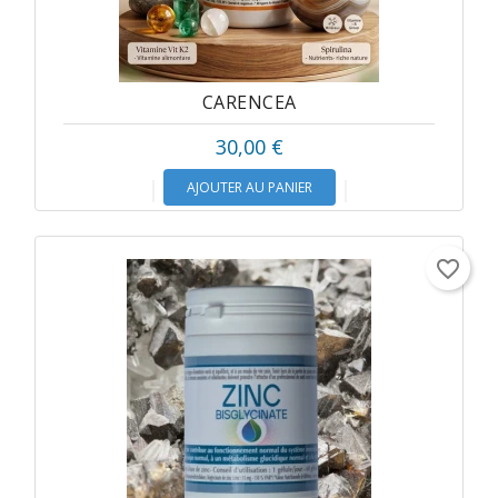
CARENCEA
30,00 €
AJOUTER AU PANIER
favorite_border