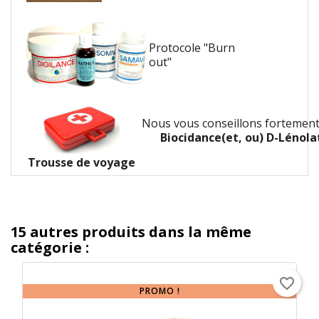
Protocole "Burn
out"
Nous vous conseillons fortement
Biocidance
(et, ou)
D-Lénola
Trousse de voyage
15 autres produits dans la même
catégorie :
favorite_border
PROMO !