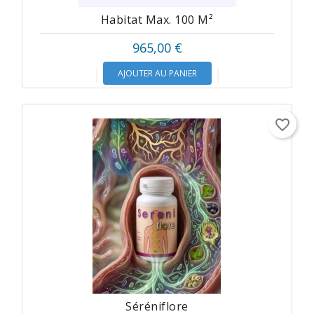
Habitat Max. 100 M²
965,00 €
AJOUTER AU PANIER
favorite_border
Séréniflore