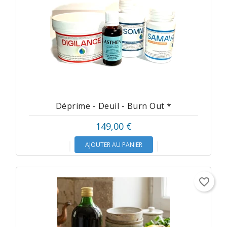
Déprime - Deuil - Burn Out *
149,00 €
AJOUTER AU PANIER
favorite_border