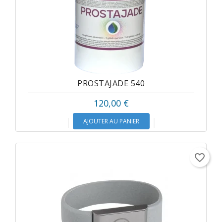
PROSTAJADE 540
120,00 €
AJOUTER AU PANIER
favorite_border