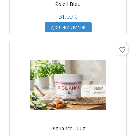
Soleil Bleu
31,00 €
AJOUTER AU PANIER
favorite_border
Digilance 200g