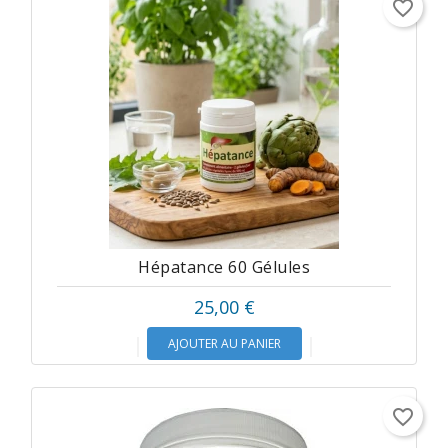
favorite_border
Hépatance 60 Gélules
25,00 €
AJOUTER AU PANIER
favorite_border