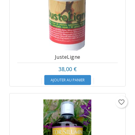
JusteLigne
38,00 €
AJOUTER AU PANIER
favorite_border