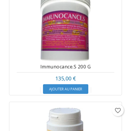
Immunocance.s 200 G
135,00 €
AJOUTER AU PANIER
favorite_border