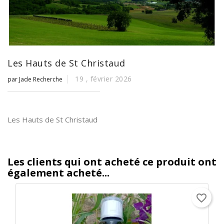
Les Hauts de St Christaud
19 ,
février
2026
par Jade Recherche
Les Hauts de St Christaud
Les clients qui ont acheté ce produit ont
également acheté...
favorite_border