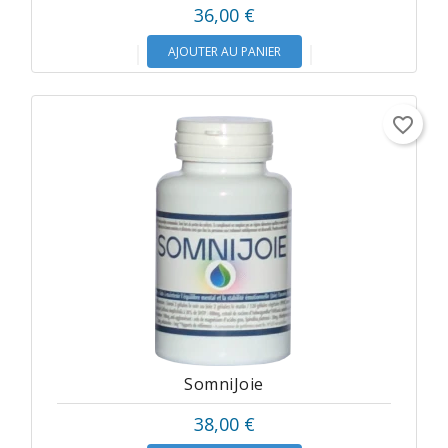
36,00 €
AJOUTER AU PANIER
favorite_border
SomniJoie
38,00 €