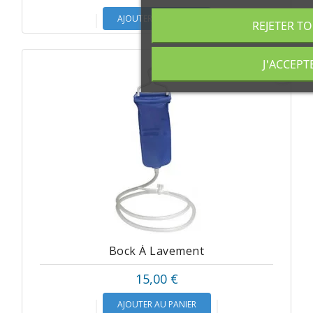
AJOUTER AU PANIER
REJETER T
J'ACCEPT
favorite_border
Bock À Lavement
15,00 €
AJOUTER AU PANIER