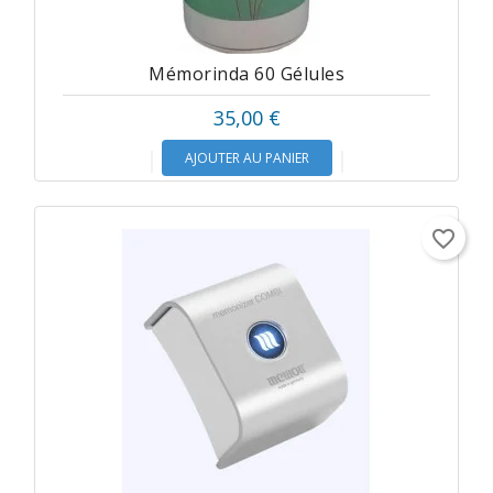
Mémorinda 60 Gélules
35,00 €
AJOUTER AU PANIER
favorite_border