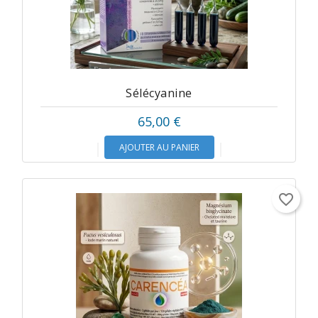
Sélécyanine
65,00 €
AJOUTER AU PANIER
favorite_border