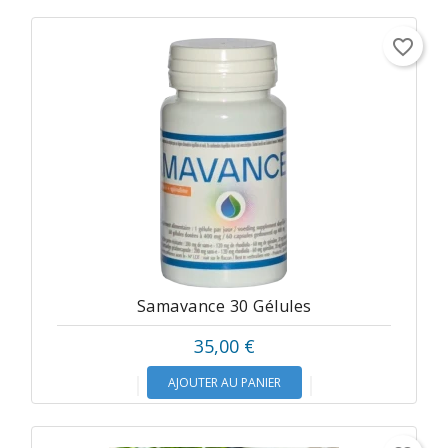
favorite_border
Samavance 30 Gélules
35,00 €
AJOUTER AU PANIER