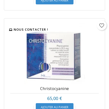
AJOUTER AU PANIER
favorite_border
NOUS CONTACTER !
Christocyanine
Prix
65,00 €
AJOUTER AU PANIER