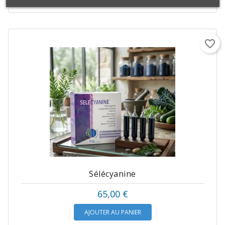
favorite_border
Sélécyanine
Prix
65,00 €
AJOUTER AU PANIER