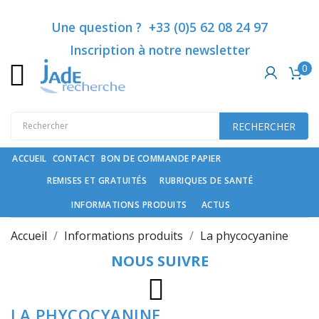
Catégories
Une question ? +33 (0)5 62 08 24 97
Inscription à notre newsletter
0
Rubriques
de
santé
RECHERCHER
Compléments
spécifiques
ACCUEIL
CONTACT
BON DE COMMANDE PAPIER
REMISES ET GRATUITÉS
RUBRIQUES DE SANTÉ
Cosmétiques
haut
INFORMATIONS PRODUITS
ACTUS
de
gamme
Accueil
Informations produits
La phycocyanine
et
NOUS SUIVRE
soin
du
cheveu
Instagram
LA PHYCOCYANINE