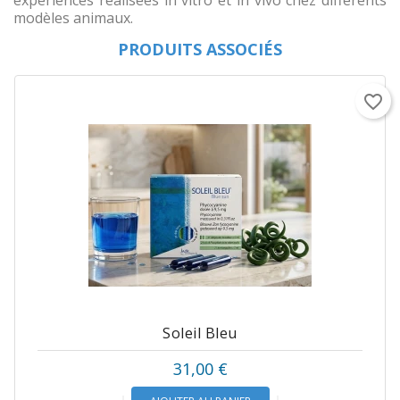
Divers
modèles animaux.
PRODUITS ASSOCIÉS
RSV
Plancher
favorite_border
Pelvien
Informations
produits
Soleil Bleu
Prix
31,00 €