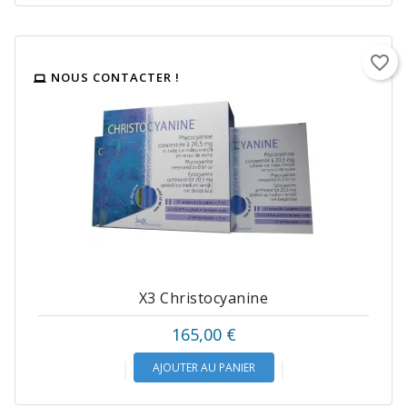
favorite_border
NOUS CONTACTER !
X3 Christocyanine
Prix
165,00 €
AJOUTER AU PANIER