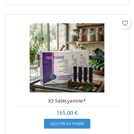
favorite_border
X3 Sélécyanine*
Prix
165,00 €
AJOUTER AU PANIER