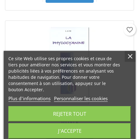
favorite_border
Ce site Web utilise ses propres cookies et ceux de
tiers pour améliorer nos services et vous montrer des
publicités liées à vos préférences en analysant vos
habitudes de navigation. Pour donner votre
consentement à son utilisation, appuyez sur le
bouton Accepter.
Plus d'informations
Personnaliser les cookies
La Phycocyanine Le Livre
REJETER TOUT
Prix
10,00 €
J'ACCEPTE
AJOUTER AU PANIER