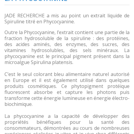
Hydrogène
JADE RECHERCHE a mis au point un extrait liquide de
Librairie
Spiruline titré en Phycocyanine.
La
Outre la Phycocyanine, l’extrait contient une partie de la
fraction hydrosoluble de la spiruline : des protéines,
phycocyanine
des acides aminés, des enzymes, des sucres, des
vitamines hydrosolubles, des sels minéraux. La
L'Eau,
phycocyanine est le principal pigment présent dans la
l'indispensable
microalgue Spirulina platensis.
à
votre
C’est le seul colorant bleu alimentaire naturel autorisé
vie
en Europe et il est également utilisé dans quelques
produits cosmétiques. Ce phytopigment protéique
fluorescent absorbe et capture les photons puis
Sauna
transforme cette énergie lumineuse en énergie électro-
Infrarouges
biochimique.
Harmoniseurs
La phycocyanine a la capacité de développer des
propriétés bénéfiques pour la santé des
Accessoires
consommateurs, démontrées au cours de nombreuses
et
expériences réalisées in vitro et in vivo chez différents