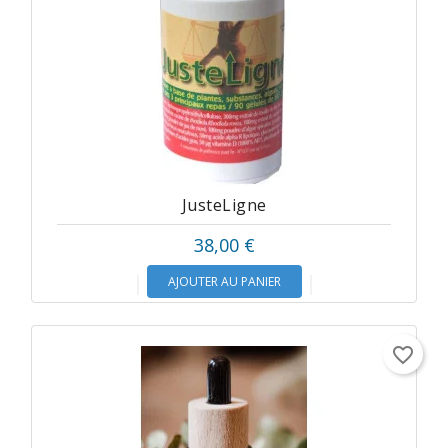
JusteLigne
38,00 €
AJOUTER AU PANIER
favorite_border