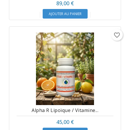
89,00 €
AJOUTER AU PANIER
favorite_border
Alpha R Lipoïque / Vitamine...
45,00 €