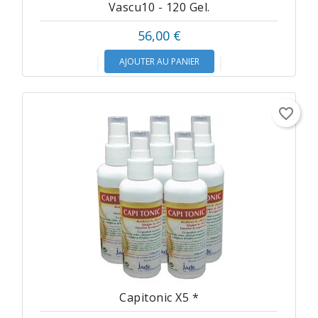
Vascu10 - 120 Gel.
56,00 €
AJOUTER AU PANIER
favorite_border
Capitonic X5 *