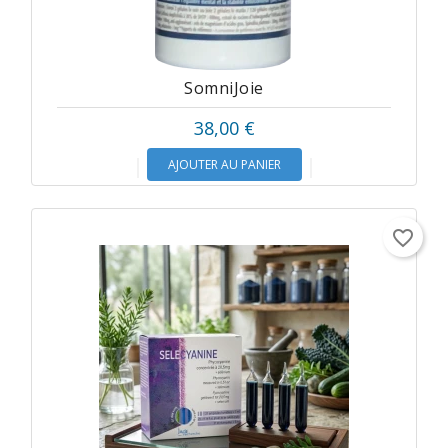
SomniJoie
38,00 €
AJOUTER AU PANIER
favorite_border