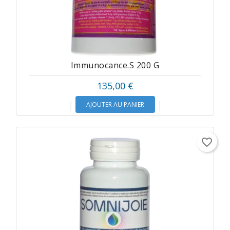
Immunocance.s 200 G
135,00 €
AJOUTER AU PANIER
favorite_border