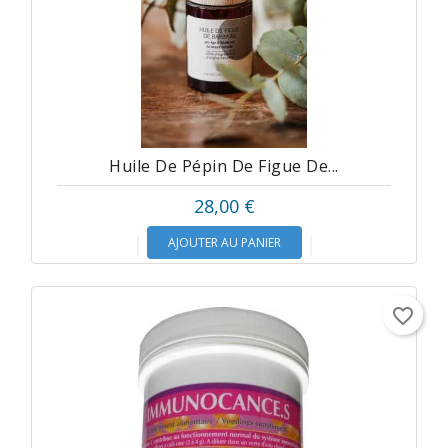
Huile De Pépin De Figue De...
28,00 €
AJOUTER AU PANIER
favorite_border