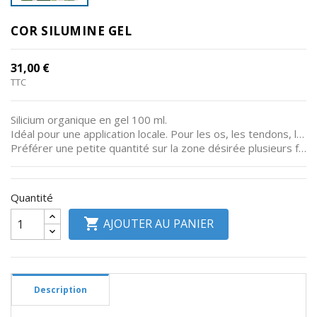
Divers
COR SILUMINE GEL
RSV
31,00 €
Plancher
TTC
Pelvien
Silicium organique en gel 100 ml.
Informations
Idéal pour une application locale. Pour les os, les tendons, les muscles.
produits
Préférer une petite quantité sur la zone désirée plusieurs fois par jour, plutôt qu'une quantité importante de gel une fois par jour.
Quantité

AJOUTER AU PANIER
Description