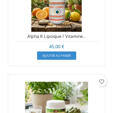
Alpha R Lipoïque / Vitamine...
Prix
45,00 €
AJOUTER AU PANIER
favorite_border