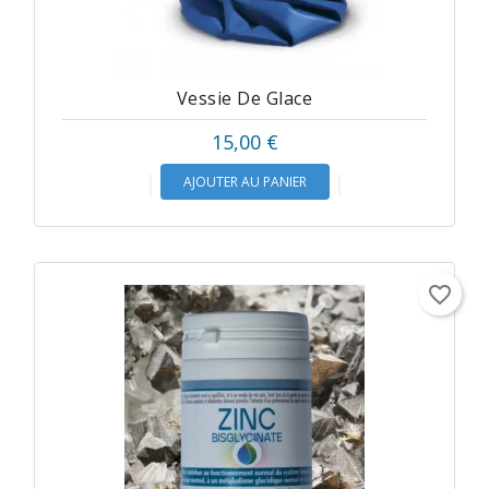
Vessie De Glace
Prix
15,00 €
AJOUTER AU PANIER
favorite_border