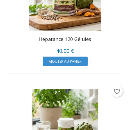
Hépatance 120 Gélules
Prix
40,00 €
AJOUTER AU PANIER
favorite_border