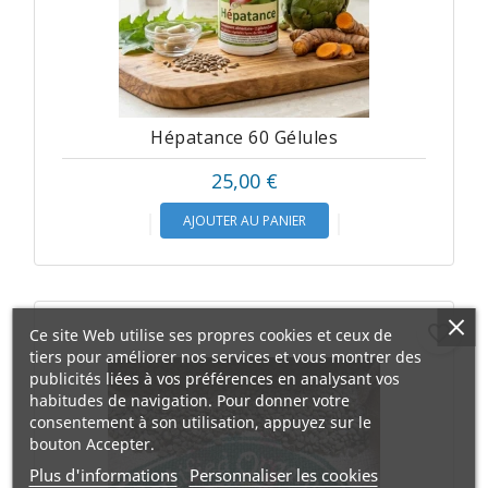
Hépatance 60 Gélules
Prix
25,00 €
AJOUTER AU PANIER
favorite_border
Ce site Web utilise ses propres cookies et ceux de
tiers pour améliorer nos services et vous montrer des
publicités liées à vos préférences en analysant vos
habitudes de navigation. Pour donner votre
consentement à son utilisation, appuyez sur le
bouton Accepter.
Plus d'informations
Personnaliser les cookies