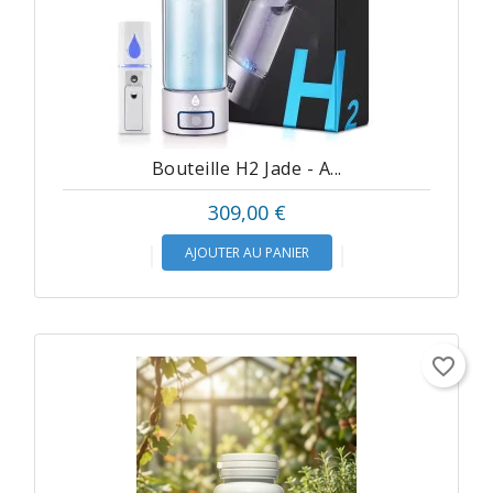
Divers
RSV
Plancher
Pelvien
Bouteille H2 Jade - A...
Informations
Prix
309,00 €
produits
AJOUTER AU PANIER
favorite_border