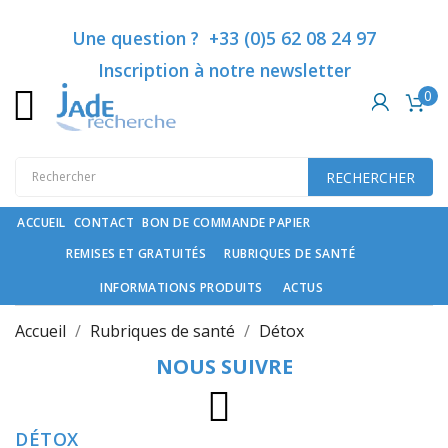
Catégories
×
×
×
×
Ajouter à ma liste d'envies
Créer une liste d'envies
((modalTitle))
Connexion
Une question ? +33 (0)5 62 08 24 97
Inscription à notre newsletter
((confirmMessage))
Vous devez être connecté pour ajouter des produits à
Créer une nouvelle liste
add_circle_outline
0
Nom de la liste d'envies
Rubriques
votre liste d'envies.
de
santé
((cancelText))
((modalDeleteText))
RECHERCHER
Annuler
Connexion
Compléments
Annuler
Créer une liste d'envies
spécifiques
ACCUEIL
CONTACT
BON DE COMMANDE PAPIER
REMISES ET GRATUITÉS
RUBRIQUES DE SANTÉ
Cosmétiques
haut
INFORMATIONS PRODUITS
ACTUS
de
gamme
Accueil
Rubriques de santé
Détox
et
NOUS SUIVRE
soin
du
cheveu
Instagram
DÉTOX