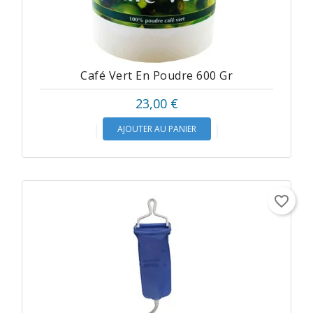
Café Vert En Poudre 600 Gr
Prix
23,00 €
AJOUTER AU PANIER
favorite_border