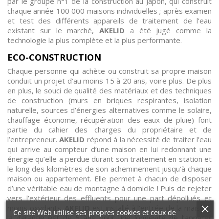
par le groupe n°1 de la construction au Japon, qui construit
chaque année 100 000 maisons individuelles ; après examen
et test des différents appareils de traitement de l’eau
existant sur le marché,
AKELID
a été jugé comme la
technologie la plus complète et la plus performante.
ECO-CONSTRUCTION
Chaque personne qui achète ou construit sa propre maison
conduit un projet d’au moins 15 à 20 ans, voire plus. De plus
en plus, le souci de qualité des matériaux et des techniques
de construction (murs en briques respirantes, isolation
naturelle, sources d’énergies alternatives comme le solaire,
chauffage économe, récupération des eaux de pluie) font
partie du cahier des charges du propriétaire et de
l’entrepreneur.
AKELID
répond à la nécessité de traiter l’eau
qui arrive au compteur d’une maison en lui redonnant une
énergie qu’elle a perdue durant son traitement en station et
le long des kilomètres de son acheminement jusqu’à chaque
maison ou appartement. Elle permet à chacun de disposer
d’une véritable eau de montagne à domicile ! Puis de rejeter
vers l’extérieur des effluents pour une part dépollués et
moins oxydants.
AKELID
est installé à l’entrée de la maison ;
Ce site Web utilise ses propres cookies et ceux de
la garantie est de 5 ans pour une longévité de l’appareil