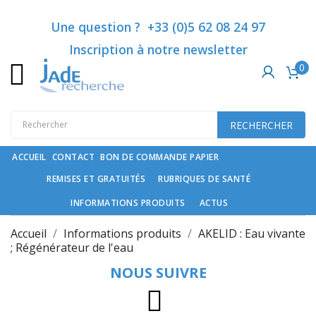
Catégories
Une question ? +33 (0)5 62 08 24 97
Inscription à notre newsletter
0
Rubriques
de
santé
RECHERCHER
Compléments
spécifiques
ACCUEIL
CONTACT
BON DE COMMANDE PAPIER
REMISES ET GRATUITÉS
RUBRIQUES DE SANTÉ
Cosmétiques
haut
INFORMATIONS PRODUITS
ACTUS
de
gamme
Accueil
Informations produits
AKELID : Eau vivante
et
; Régénérateur de l'eau
soin
NOUS SUIVRE
du
cheveu
Instagram