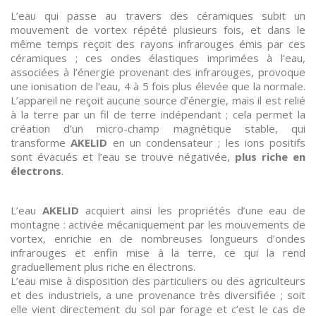
Divers
L’eau qui passe au travers des céramiques subit un
mouvement de vortex répété plusieurs fois, et dans le
même temps reçoit des rayons infrarouges émis par ces
RSV
céramiques ; ces ondes élastiques imprimées à l’eau,
associées à l’énergie provenant des infrarouges, provoque
Plancher
une ionisation de l’eau, 4 à 5 fois plus élevée que la normale.
Pelvien
L’appareil ne reçoit aucune source d’énergie, mais il est relié
à la terre par un fil de terre indépendant ; cela permet la
Informations
création d’un micro-champ magnétique stable, qui
produits
transforme
AKELID
en un condensateur ; les ions positifs
sont évacués et l’eau se trouve négativée,
plus riche en
électrons
.
L’eau
AKELID
acquiert ainsi les propriétés d’une eau de
montagne : activée mécaniquement par les mouvements de
vortex, enrichie en de nombreuses longueurs d’ondes
infrarouges et enfin mise à la terre, ce qui la rend
graduellement plus riche en électrons.
L’eau mise à disposition des particuliers ou des agriculteurs
et des industriels, a une provenance très diversifiée ; soit
elle vient directement du sol par forage et c’est le cas de