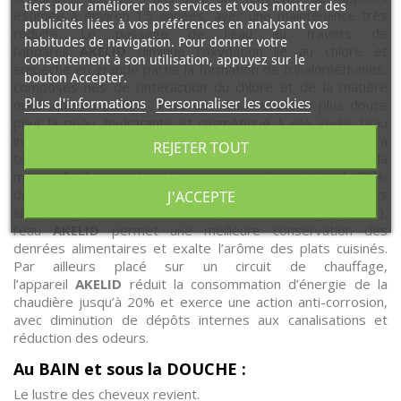
tiers pour améliorer nos services et vous montrer des
estimée à environ 15 années, avec une maintenance très
publicités liées à vos préférences en analysant vos
réduite. Le passage de l’eau au travers de
habitudes de navigation. Pour donner votre
l’appareil
AKELID
diminue l'oxydation lié au chlore et
consentement à son utilisation, appuyez sur le
empèche en grande partie la formation de trihalométhanes,
bouton Accepter.
composés nés de l’interaction du chlore et de la matière
Plus d'informations
Personnaliser les cookies
organique du biofilm ; l’eau est ainsi beaucoup plus douce
pour la peau, hydratante et cosmétique à elle seule; l’eau
inhalée sous la douche n’est plus facteur d’oxydation à
REJETER TOUT
terme pour le consommateur. Pour le nettoyage de la
maison, l’utilisation des détergents peut être réduit de 50%;
de même l’usage des lessives, des savons et des
J'ACCEPTE
shampoings ; en cuisine ( voir témoignages ),
l’eau
AKELID
permet une meilleure conservation des
denrées alimentaires et exalte l’arôme des plats cuisinés.
Par ailleurs placé sur un circuit de chauffage,
l’appareil
AKELID
réduit la consommation d’énergie de la
chaudière jusqu’à 20% et exerce une action anti-corrosion,
avec diminution de dépôts internes aux canalisations et
réduction des odeurs.
Au BAIN et sous la DOUCHE :
Le lustre des cheveux revient.