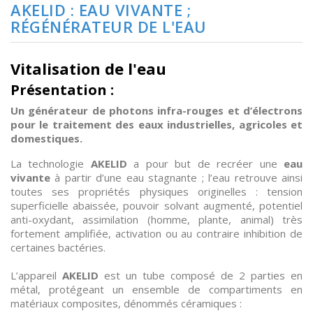
AKELID : EAU VIVANTE ;
Hydrogène
RÉGÉNÉRATEUR DE L'EAU
Librairie
Vitalisation de l'eau
La
Présentation :
phycocyanine
Un générateur de photons infra-rouges et d’électrons
L'Eau,
pour le traitement des eaux industrielles, agricoles et
l'indispensable
domestiques.
à
La technologie
AKELID
a pour but de recréer une
eau
votre
vivante
à partir d’une eau stagnante ; l’eau retrouve ainsi
vie
toutes ses propriétés physiques originelles : tension
superficielle abaissée, pouvoir solvant augmenté, potentiel
Sauna
anti-oxydant, assimilation (homme, plante, animal) très
Infrarouges
fortement amplifiée, activation ou au contraire inhibition de
certaines bactéries.
Harmoniseurs
L’appareil
AKELID
est un tube composé de 2 parties en
métal, protégeant un ensemble de compartiments en
Accessoires
matériaux composites, dénommés céramiques :
et