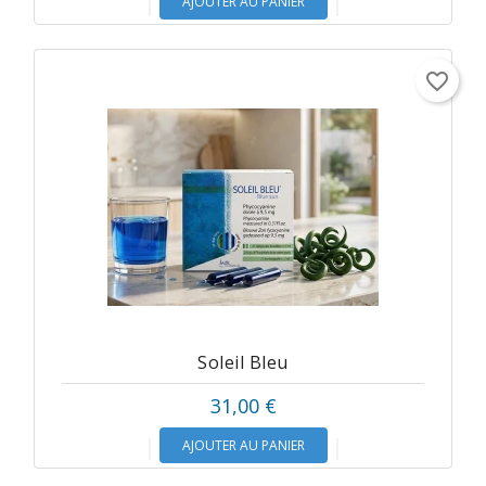
AJOUTER AU PANIER
favorite_border
Soleil Bleu
31,00 €
AJOUTER AU PANIER