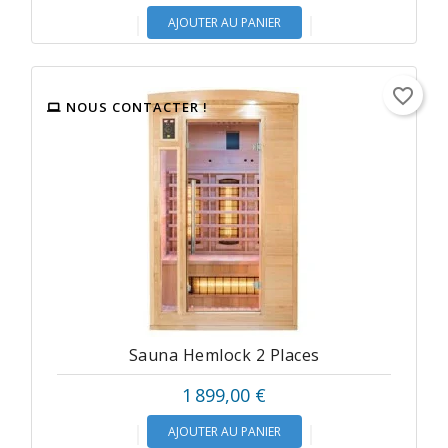
AJOUTER AU PANIER
favorite_border
NOUS CONTACTER !
Sauna Hemlock 2 Places
1 899,00 €
AJOUTER AU PANIER