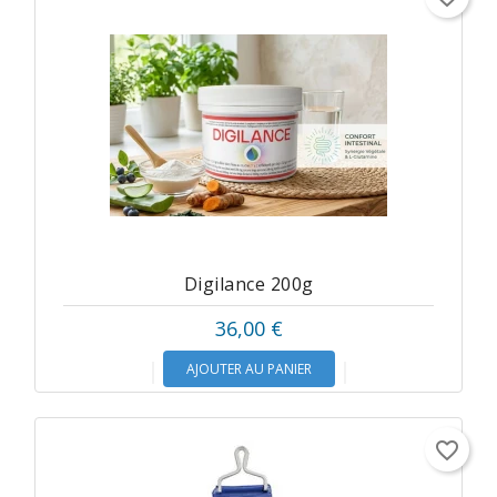
Digilance 200g
36,00 €
AJOUTER AU PANIER
favorite_border