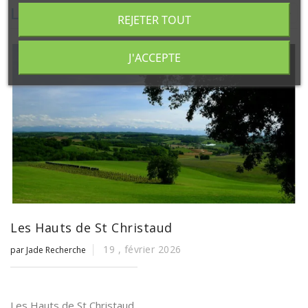
Les actualités de Jade Recherche


REJETER TOUT
J'ACCEPTE
Les Hauts de St Christaud
19 ,
février
2026
par Jade Recherche
Les Hauts de St Christaud