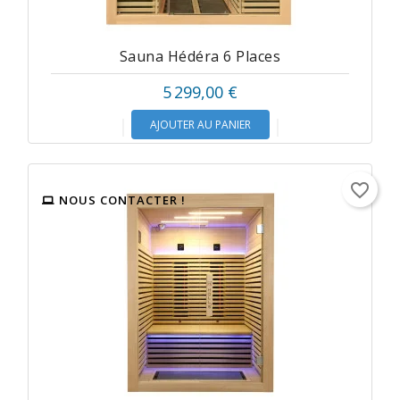
Sauna Hédéra 6 Places
5 299,00 €
AJOUTER AU PANIER
favorite_border
NOUS CONTACTER !