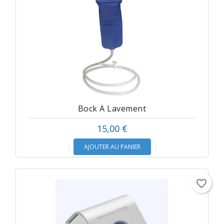
Bock À Lavement
15,00 €
AJOUTER AU PANIER
favorite_border