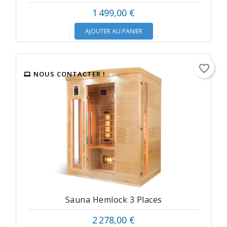
1 499,00 €
AJOUTER AU PANIER
favorite_border
NOUS CONTACTER !
Sauna Hemlock 3 Places
2 278,00 €