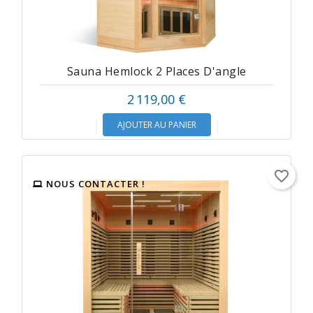
Sauna Hemlock 2 Places D'angle
2 119,00 €
AJOUTER AU PANIER
favorite_border
NOUS CONTACTER !