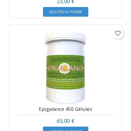
23,00 €
AJOUTER AU PANIER
favorite_border
Epigalance 450 Gélules
65,00 €