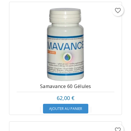
favorite_border
Samavance 60 Gélules
62,00 €
AJOUTER AU PANIER
favorite_border