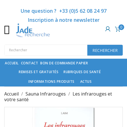
Catégories
×
×
×
Ajouter à ma liste d'envies
Créer une liste d'envies
Connexion
Une question ? +33 (0)5 62 08 24 97
Inscription à notre newsletter
Vous devez être connecté pour ajouter des produits à
Créer une nouvelle liste
add_circle_outline
0
Nom de la liste d'envies
Rubriques
votre liste d'envies.
de
santé
RECHERCHER
Annuler
Connexion
Compléments
Annuler
Créer une liste d'envies
spécifiques
ACCUEIL
CONTACT
BON DE COMMANDE PAPIER
REMISES ET GRATUITÉS
RUBRIQUES DE SANTÉ
Cosmétiques
haut
INFORMATIONS PRODUITS
ACTUS
de
gamme
Accueil
Sauna Infrarouges
Les infrarouges et
et
votre santé
soin
du
cheveu