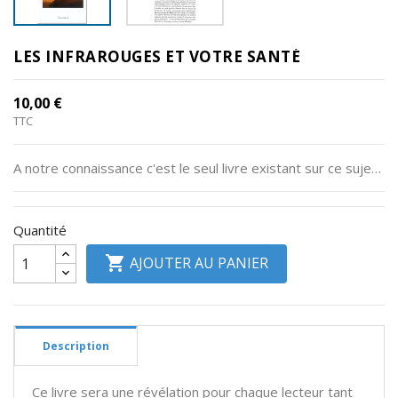
Divers
LES INFRAROUGES ET VOTRE SANTÉ
RSV
Plancher
10,00 €
Pelvien
TTC
Informations
A notre connaissance c'est le seul livre existant sur ce sujet. Vous y découvrirez en détail, et références à l'appui, comment les infrarouges fonctionnent sur le corps humain.
produits
Quantité

AJOUTER AU PANIER
Description
Ce livre sera une révélation pour chaque lecteur tant