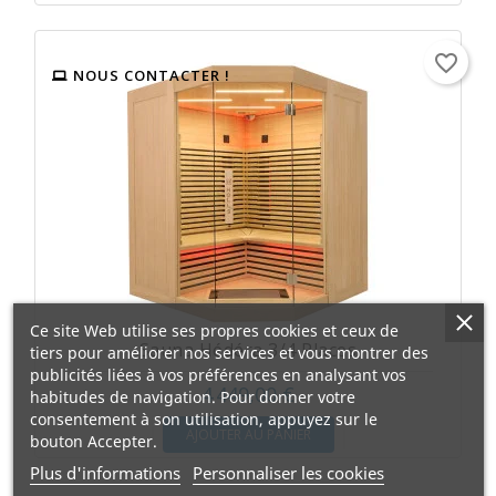
favorite_border
NOUS CONTACTER !
Ce site Web utilise ses propres cookies et ceux de
Sauna Hédéra 3/4 Places
tiers pour améliorer nos services et vous montrer des
publicités liées à vos préférences en analysant vos
4 449,00 €
habitudes de navigation. Pour donner votre
consentement à son utilisation, appuyez sur le
AJOUTER AU PANIER
bouton Accepter.
Plus d'informations
Personnaliser les cookies