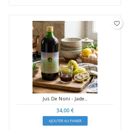
favorite_border
Jus De Noni - Jade...
Prix
34,00 €
AJOUTER AU PANIER