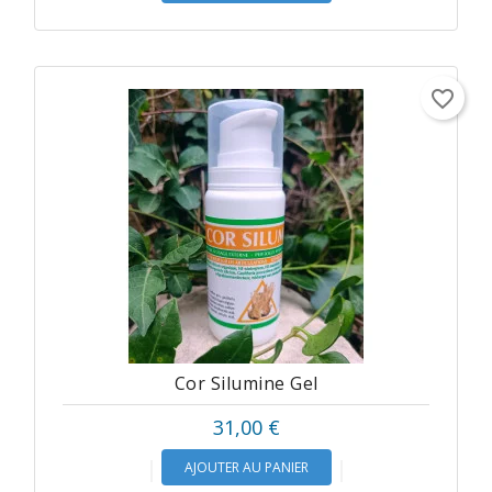
favorite_border
Cor Silumine Gel
Prix
31,00 €
AJOUTER AU PANIER