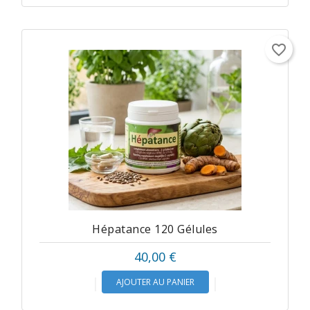
favorite_border
Hépatance 120 Gélules
Prix
40,00 €
AJOUTER AU PANIER