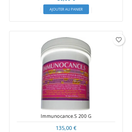
AJOUTER AU PANIER
favorite_border
Immunocance.s 200 G
Prix
135,00 €