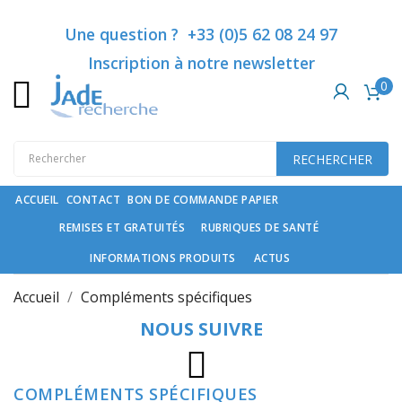
Catégories
×
×
×
×
Ajouter à ma liste d'envies
Créer une liste d'envies
((modalTitle))
Connexion
Une question ? +33 (0)5 62 08 24 97
Inscription à notre newsletter
((confirmMessage))
Vous devez être connecté pour ajouter des produits à
Créer une nouvelle liste
add_circle_outline
0
Nom de la liste d'envies
Rubriques
votre liste d'envies.
de
santé
((cancelText))
((modalDeleteText))
RECHERCHER
Annuler
Connexion
Compléments
Annuler
Créer une liste d'envies
spécifiques
ACCUEIL
CONTACT
BON DE COMMANDE PAPIER
REMISES ET GRATUITÉS
RUBRIQUES DE SANTÉ
Cosmétiques
haut
INFORMATIONS PRODUITS
ACTUS
de
gamme
Accueil
Compléments spécifiques
et
NOUS SUIVRE
soin
du
cheveu
Instagram
COMPLÉMENTS SPÉCIFIQUES