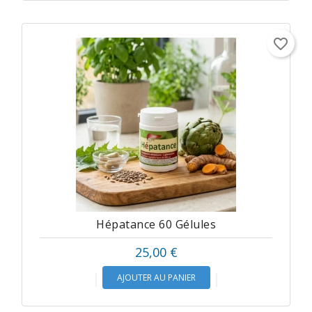
favorite_border
Hépatance 60 Gélules
Prix
25,00 €
AJOUTER AU PANIER