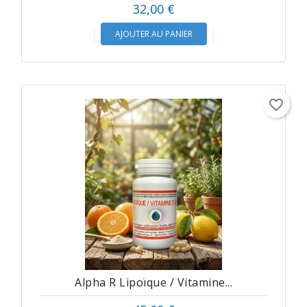
Prix
32,00 €
Divers
AJOUTER AU PANIER
RSV
Plancher
Pelvien
favorite_border
Informations
produits
Alpha R Lipoïque / Vitamine...