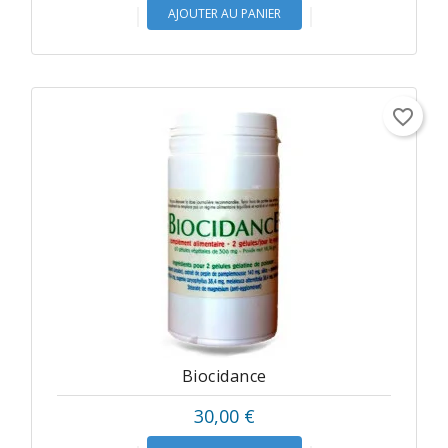
AJOUTER AU PANIER
favorite_border
Biocidance
Prix
30,00 €