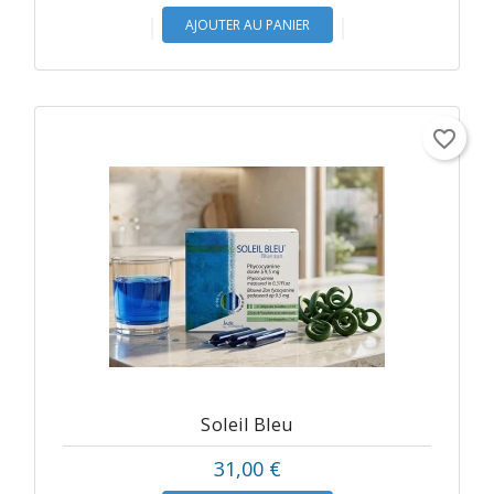
AJOUTER AU PANIER
favorite_border
Soleil Bleu
Prix
31,00 €