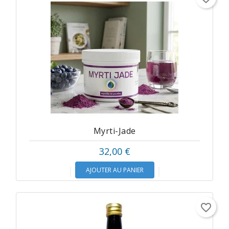
Myrti-Jade
32,00 €
AJOUTER AU PANIER
favorite_border