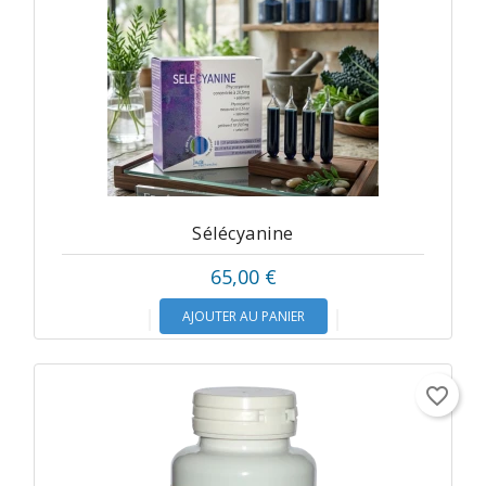
Sélécyanine
65,00 €
AJOUTER AU PANIER
favorite_border