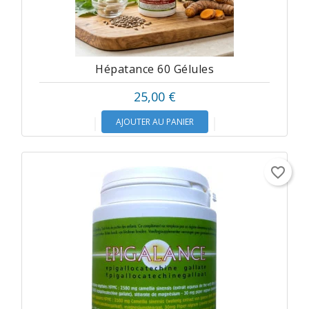
Hépatance 60 Gélules
25,00 €
AJOUTER AU PANIER
favorite_border