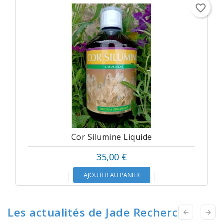
favorite_border
Cor Silumine Liquide
35,00 €
AJOUTER AU PANIER
Les actualités de Jade Recherche

