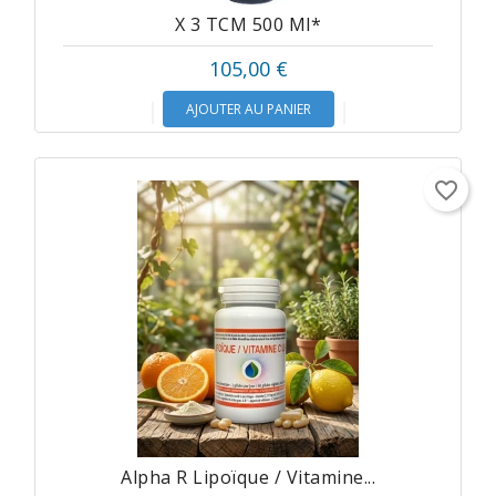
X 3 TCM 500 Ml*
105,00 €
AJOUTER AU PANIER
favorite_border
Alpha R Lipoïque / Vitamine...