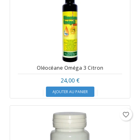
Oléocéane Oméga 3 Citron
24,00 €
AJOUTER AU PANIER
favorite_border