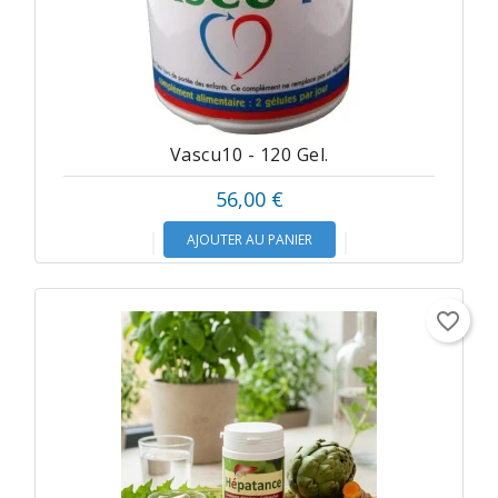
Vascu10 - 120 Gel.
56,00 €
AJOUTER AU PANIER
favorite_border