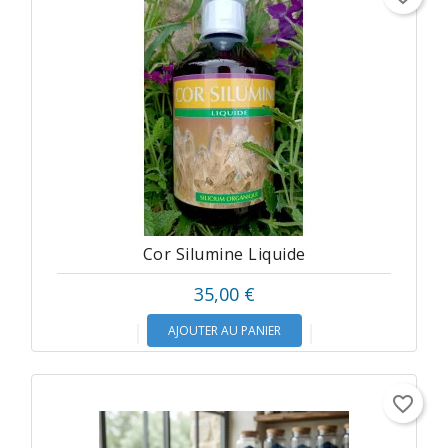
Cor Silumine Liquide
35,00 €
AJOUTER AU PANIER
favorite_border