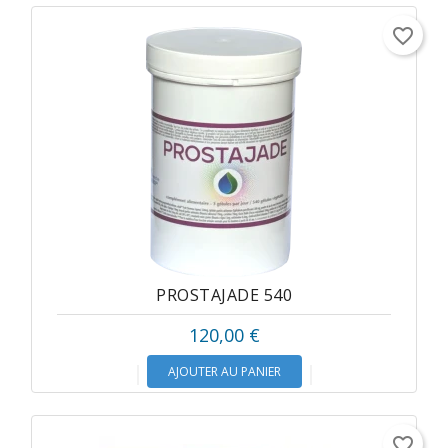
favorite_border
PROSTAJADE 540
120,00 €
AJOUTER AU PANIER
favorite_border