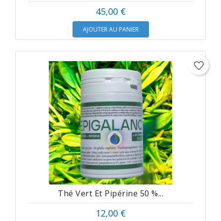
45,00 €
AJOUTER AU PANIER
favorite_border
Thé Vert Et Pipérine 50 %...
12,00 €