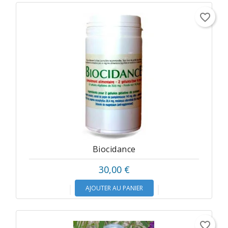
favorite_border
Biocidance
30,00 €
AJOUTER AU PANIER
favorite_border