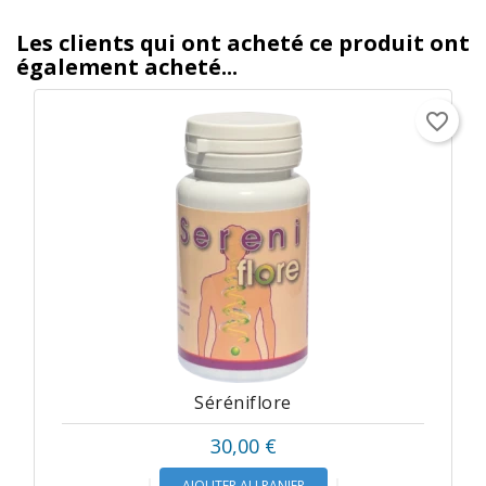
Les clients qui ont acheté ce produit ont
également acheté...
favorite_border
Séréniflore
30,00 €
AJOUTER AU PANIER