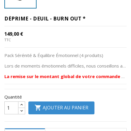
Divers
DÉPRIME - DEUIL - BURN OUT *
RSV
Plancher
149,00 €
Pelvien
TTC
Informations
Pack Sérénité & Équilibre Émotionnel (4 produits)
produits
Lors de moments émotionnels difficiles, nous conseillons aux personnes qui se tournent vers nous de bénéficier des quatre compléments alimentaires de ce lot afin de pouvoir dépasser les épreuves.
La remise sur le montant global de votre commande ne s'appliquera pas pour ce lot déjà remisé.
Quantité

AJOUTER AU PANIER