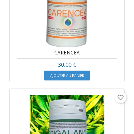
CARENCEA
30,00 €
AJOUTER AU PANIER
favorite_border