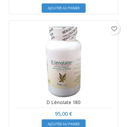
AJOUTER AU PANIER
favorite_border
D Lénolate 180
95,00 €
AJOUTER AU PANIER