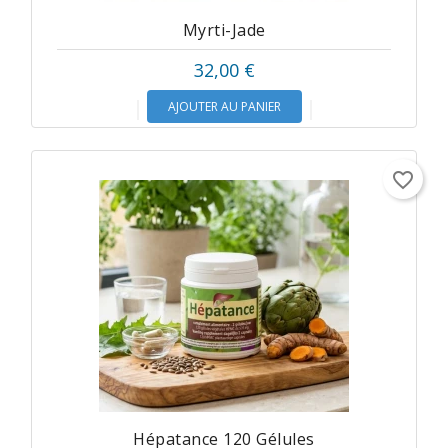
Myrti-Jade
32,00 €
AJOUTER AU PANIER
favorite_border
Hépatance 120 Gélules