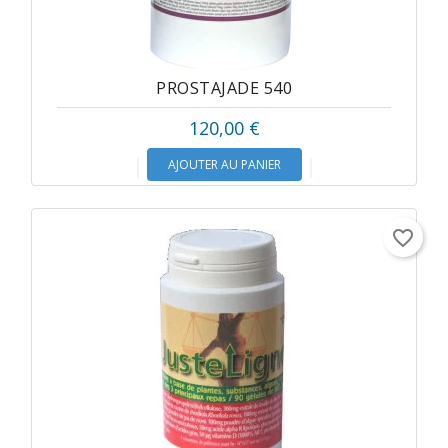
PROSTAJADE 540
120,00 €
AJOUTER AU PANIER
favorite_border