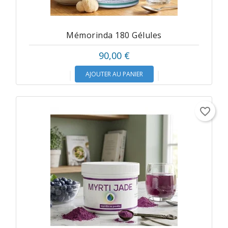
Mémorinda 180 Gélules
90,00 €
AJOUTER AU PANIER
favorite_border