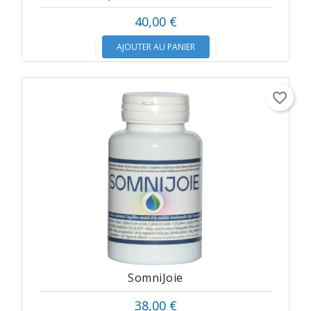
40,00 €
AJOUTER AU PANIER
favorite_border
SomniJoie
38,00 €