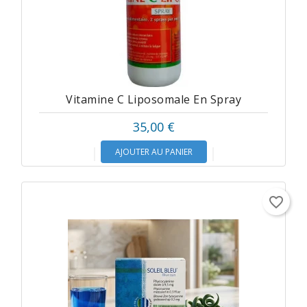
Vitamine C Liposomale En Spray
35,00 €
AJOUTER AU PANIER
favorite_border