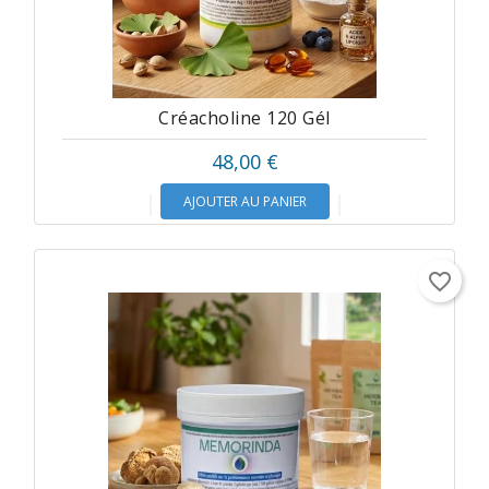
Créacholine 120 Gél
48,00 €
AJOUTER AU PANIER
favorite_border