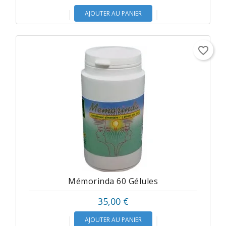
AJOUTER AU PANIER
favorite_border
Mémorinda 60 Gélules
35,00 €
AJOUTER AU PANIER