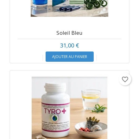
Soleil Bleu
31,00 €
AJOUTER AU PANIER
favorite_border