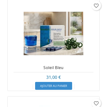
favorite_border
Soleil Bleu
31,00 €
AJOUTER AU PANIER
favorite_border