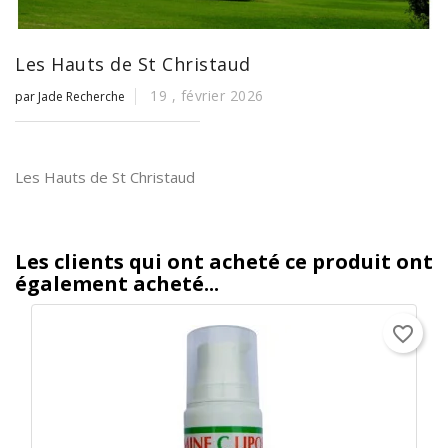
Les Hauts de St Christaud
19 ,
février
2026
par Jade Recherche
Les Hauts de St Christaud
Les clients qui ont acheté ce produit ont
également acheté...
favorite_border