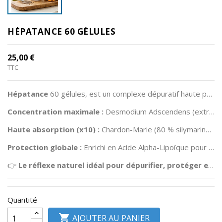
Divers
HÉPATANCE 60 GÉLULES
RSV
Plancher
25,00 €
Pelvien
TTC
Informations
Hépatance
60 gélules, est un complexe dépuratif haute performance conçu pour soutenir et protéger votre foie au quotidien.
produits
Concentration maximale :
Desmodium Adscendens (extrait 5:1) pour un effet ciblé et efficace.
Haute absorption (x10) :
Chardon-Marie (80 % silymarine) associé à la lécithine/choline pour une assimilation décuplée.
Protection globale :
Enrichi en Acide Alpha-Lipoïque pour lutter contre le stress oxydatif.
👉
Le réflexe naturel idéal pour dépurifier, protéger et régénérer votre sphère hépatique.
Quantité

AJOUTER AU PANIER