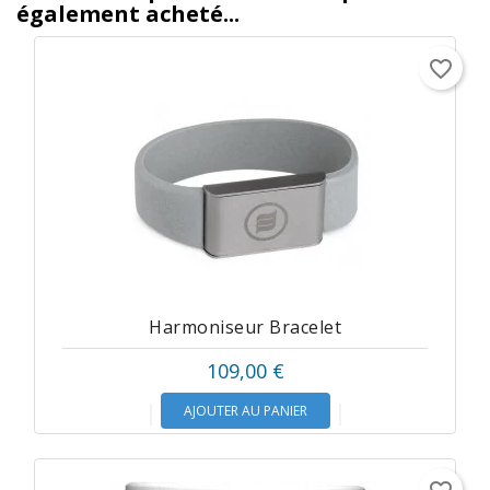
également acheté...
favorite_border
Harmoniseur Bracelet
109,00 €
AJOUTER AU PANIER