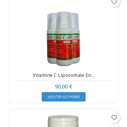
favorite_border
Vitamine C Liposomale En...
90,00 €
AJOUTER AU PANIER
favorite_border