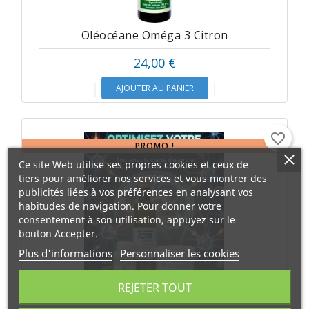
Oléocéane Oméga 3 Citron
24,00 €
AJOUTER AU PANIER
favorite_border
PROMO !
Ce site Web utilise ses propres cookies et ceux de
tiers pour améliorer nos services et vous montrer des
publicités liées à vos préférences en analysant vos
habitudes de navigation. Pour donner votre
consentement à son utilisation, appuyez sur le
bouton Accepter.
Plus d'informations
Personnaliser les cookies
REJETER TOUT