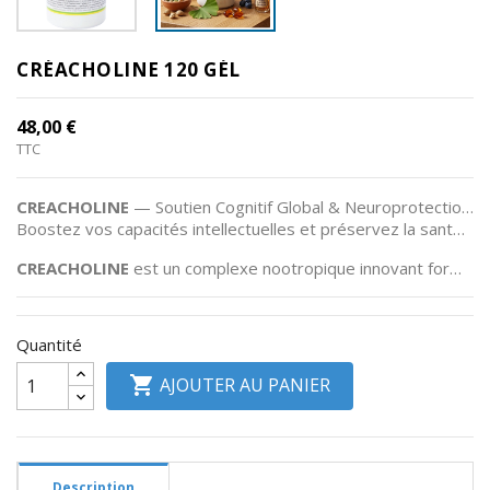
Divers
CRÉACHOLINE 120 GÉL
RSV
Plancher
48,00 €
Pelvien
TTC
Informations
CREACHOLINE
— Soutien Cognitif Global & Neuroprotection Avancée
produits
Boostez vos capacités intellectuelles et préservez la santé de votre cerveau au quotidien.
CREACHOLINE
est un complexe nootropique innovant formulé pour stimuler la mémoire, optimiser la concentration et protéger vos cellules cérébrales contre le vieillissement prématuré et le stress oxydatif.
Quantité

AJOUTER AU PANIER
Description