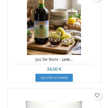
Jus De Noni - Jade...
34,00 €
AJOUTER AU PANIER
favorite_border