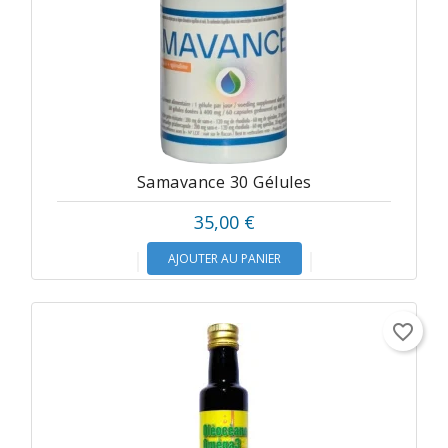
Samavance 30 Gélules
35,00 €
AJOUTER AU PANIER
favorite_border