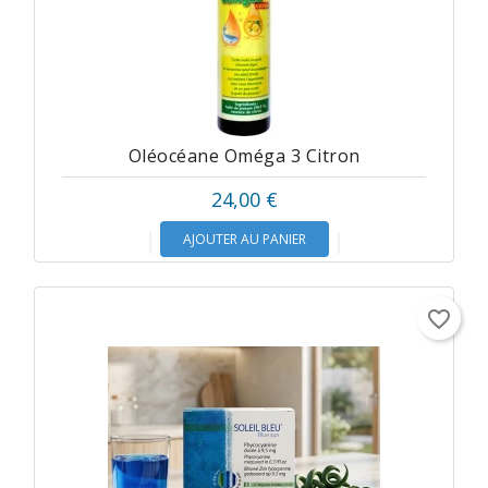
Oléocéane Oméga 3 Citron
24,00 €
AJOUTER AU PANIER
favorite_border