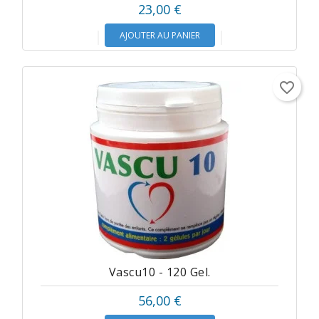
23,00 €
AJOUTER AU PANIER
favorite_border
Vascu10 - 120 Gel.
56,00 €