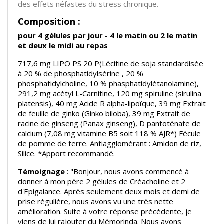
des effets néfastes du stress chronique.
Composition :
pour 4 gélules par jour - 4 le matin ou 2 le matin
et deux le midi au repas
717,6 mg LIPO PS 20 P(Lécitine de soja standardisée
à 20 % de phosphatidylsérine , 20 %
phosphatidylcholine, 10 % phasphatidylétanolamine),
291,2 mg acétyl L-Carnitine, 120 mg spiruline (sirulina
platensis), 40 mg Acide R alpha-lipoïque, 39 mg Extrait
de feuille de ginko (Ginko biloba), 39 mg Extrait de
racine de ginseng (Panax ginseng), D pantoténate de
calcium (7,08 mg vitamine B5 soit 118 % AJR*) Fécule
de pomme de terre. Antiagglomérant : Amidon de riz,
Silice. *Apport recommandé.
Témoignage
: "Bonjour, nous avons commencé à
donner à mon père 2 gélules de Créacholine et 2
d'Epigalance. Après seulement deux mois et demi de
prise régulière, nous avons vu une très nette
amélioration. Suite à votre réponse précédente, je
viens de lui rajouter du Mémorinda. Nous avons