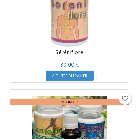
Séréniflore
30,00 €
AJOUTER AU PANIER
favorite_border
PROMO !