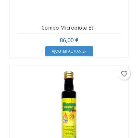
Combo Microbiote Et...
86,00 €
AJOUTER AU PANIER
favorite_border