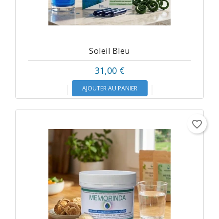
Soleil Bleu
31,00 €
AJOUTER AU PANIER
favorite_border