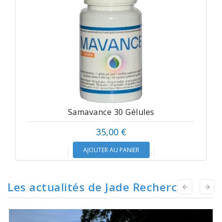
Samavance 30 Gélules
35,00 €
AJOUTER AU PANIER
Les actualités de Jade Recherche

