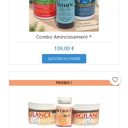
Combo Amincissement *
109,00 €
AJOUTER AU PANIER
favorite_border
PROMO !