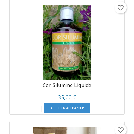
favorite_border
Cor Silumine Liquide
35,00 €
AJOUTER AU PANIER
favorite_border