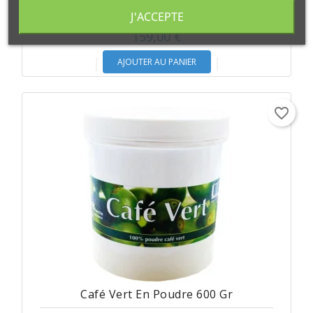
Lot Mémoire Et Clarté...
J'ACCEPTE
159,00 €
AJOUTER AU PANIER
favorite_border
Café Vert En Poudre 600 Gr