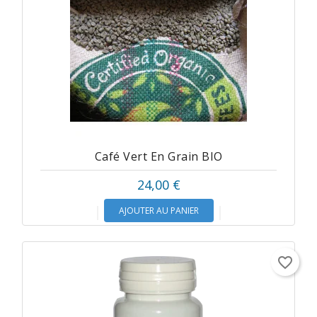
Café Vert En Grain BIO
24,00 €
AJOUTER AU PANIER
favorite_border