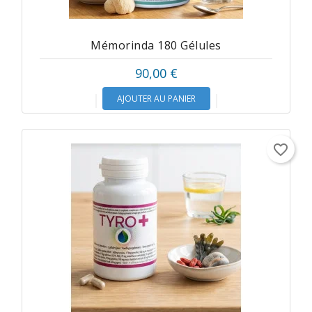
Mémorinda 180 Gélules
90,00 €
AJOUTER AU PANIER
favorite_border