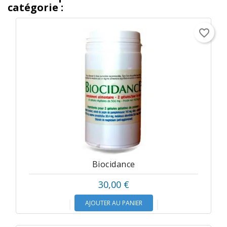
catégorie :
favorite_border
Biocidance
30,00 €
AJOUTER AU PANIER