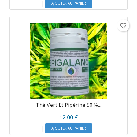
AJOUTER AU PANIER
favorite_border
Thé Vert Et Pipérine 50 %...
12,00 €
AJOUTER AU PANIER