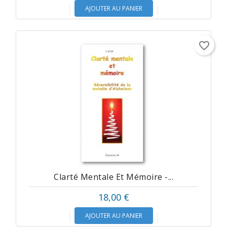
AJOUTER AU PANIER
favorite_border
Clarté Mentale Et Mémoire -...
18,00 €
AJOUTER AU PANIER