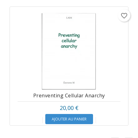
favorite_border
Prenventing Cellular Anarchy
20,00 €
AJOUTER AU PANIER