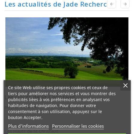
Les actualités de Jade Recherche


Ce site Web utilise ses propres cookies et ceux de
tiers pour améliorer nos services et vous montrer des
Les Hauts de St Christaud
publicités liées à vos préférences en analysant vos
habitudes de navigation. Pour donner votre
19 ,
février
2026
par Jade Recherche
consentement à son utilisation, appuyez sur le
bouton Accepter.
Plus d'informations
Personnaliser les cookies
Les Hauts de St Christaud