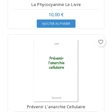
La Phycocyanine Le Livre
10,00 €
AJOUTER AU PANIER
favorite_border
Prévenir L'anarchie Cellulaire