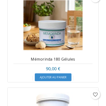
Mémorinda 180 Gélules
90,00 €
AJOUTER AU PANIER
favorite_border