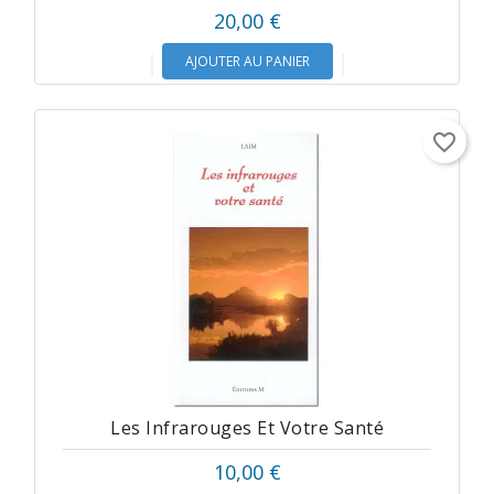
20,00 €
AJOUTER AU PANIER
favorite_border
Les Infrarouges Et Votre Santé
10,00 €