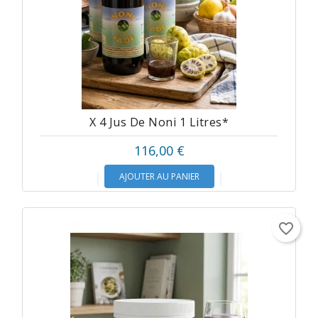
X 4 Jus De Noni 1 Litres*
116,00 €
AJOUTER AU PANIER
favorite_border