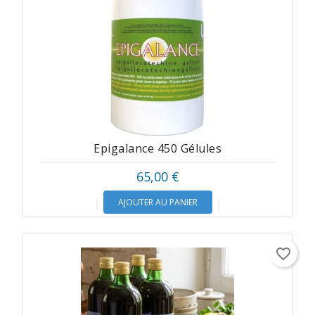
Epigalance 450 Gélules
65,00 €
AJOUTER AU PANIER
favorite_border