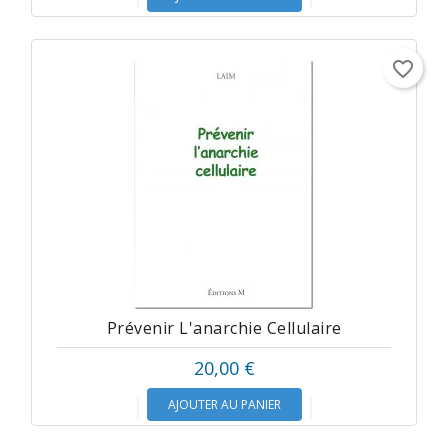
favorite_border
Prévenir L'anarchie Cellulaire
20,00 €
AJOUTER AU PANIER