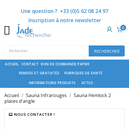
Catégories
Ajouter à ma liste d'envies
Créer une liste d'envies
Connexion
Une question ? +33 (0)5 62 08 24 97
Inscription à notre newsletter
Vous devez être connecté pour ajouter des produits à votre list
Créer une nouvelle liste
add_circle_outline
0
Nom de la liste d'envies
Rubriques
de
santé
Annuler
Co
RECHERCHER
Compléments
Annuler
Créer une liste
spécifiques
ACCUEIL
CONTACT
BON DE COMMANDE PAPIER
REMISES ET GRATUITÉS
RUBRIQUES DE SANTÉ
Cosmétiques
haut
INFORMATIONS PRODUITS
ACTUS
de
gamme
Accueil
Sauna Infrarouges
Sauna Hemlock 2
et
places d'angle
soin
du
NOUS CONTACTER !
cheveu