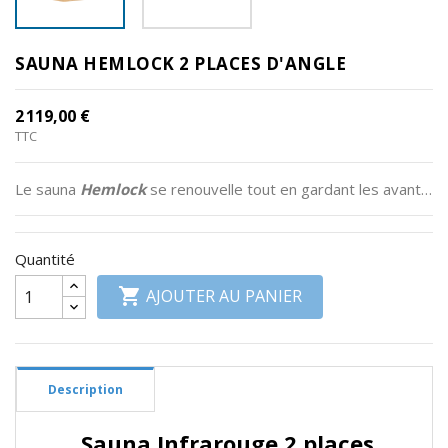
Divers
SAUNA HEMLOCK 2 PLACES D'ANGLE
RSV
Plancher
2 119,00 €
Pelvien
TTC
Informations
Le sauna
Hemlock
se renouvelle tout en gardant les avantages qui ont fait son succès. Les émetteurs infrarouges de
produits
Quantité

AJOUTER AU PANIER
Description
Sauna Infrarouge 2 places