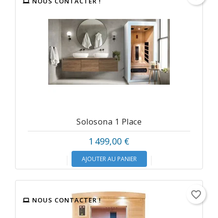
NOUS CONTACTER !
Solosona 1 Place
1 499,00 €
AJOUTER AU PANIER
favorite_border
NOUS CONTACTER !