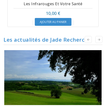
Les Infrarouges Et Votre Santé
10,00 €
AJOUTER AU PANIER
Les actualités de Jade Recherche

