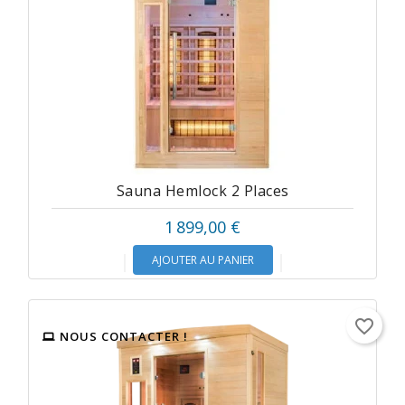
Sauna Hemlock 2 Places
1 899,00 €
AJOUTER AU PANIER
favorite_border
NOUS CONTACTER !