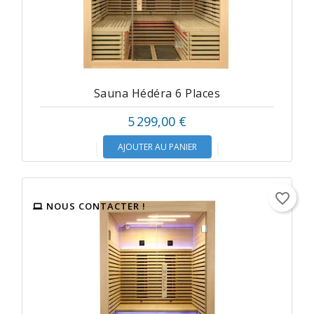
Sauna Hédéra 6 Places
5 299,00 €
AJOUTER AU PANIER
favorite_border
NOUS CONTACTER !