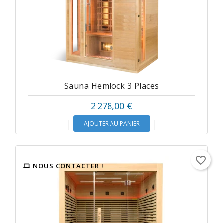
Sauna Hemlock 3 Places
2 278,00 €
AJOUTER AU PANIER
favorite_border
NOUS CONTACTER !