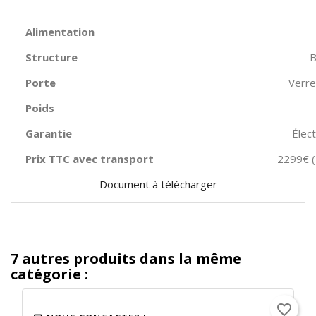
Alimentation
Structure
B
Porte
Verre
Poids
Garantie
Élec
Prix TTC avec transport
2299€ (
Document à télécharger
7 autres produits dans la même
catégorie :
favorite_border