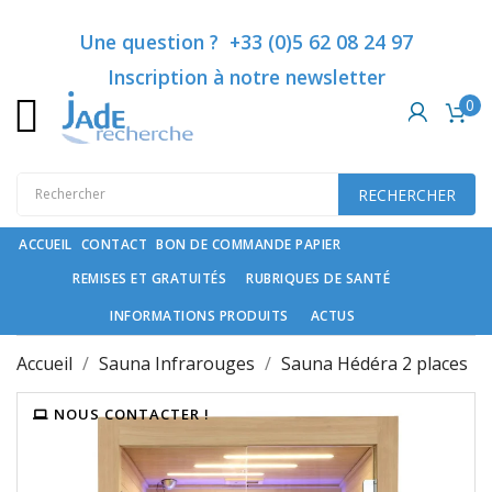
Catégories
Ajouter à ma liste d'envies
Créer une liste d'envies
Connexion
Une question ? +33 (0)5 62 08 24 97
Inscription à notre newsletter
Vous devez être connecté pour ajouter des produits à votre list
Créer une nouvelle liste
add_circle_outline
0
Nom de la liste d'envies
Rubriques
de
santé
Annuler
Co
RECHERCHER
Compléments
Annuler
Créer une liste
spécifiques
ACCUEIL
CONTACT
BON DE COMMANDE PAPIER
REMISES ET GRATUITÉS
RUBRIQUES DE SANTÉ
Cosmétiques
haut
INFORMATIONS PRODUITS
ACTUS
de
gamme
Accueil
Sauna Infrarouges
Sauna Hédéra 2 places
et
soin
NOUS CONTACTER !
du
cheveu