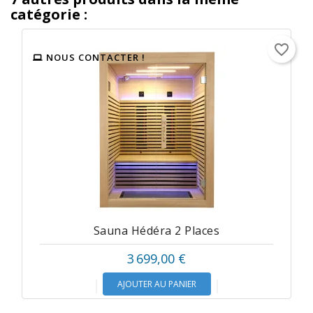
catégorie :
favorite_border
NOUS CONTACTER !
Sauna Hédéra 2 Places
3 699,00 €
AJOUTER AU PANIER