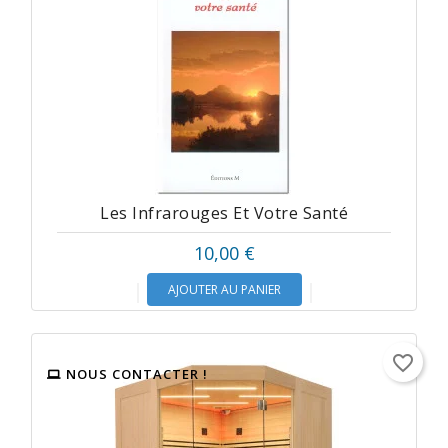
Les Infrarouges Et Votre Santé
10,00 €
AJOUTER AU PANIER
favorite_border
NOUS CONTACTER !