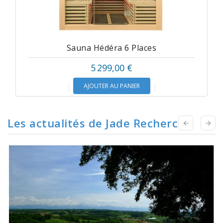
Sauna Hédéra 6 Places
5 299,00 €
AJOUTER AU PANIER
Les actualités de Jade Recherche

