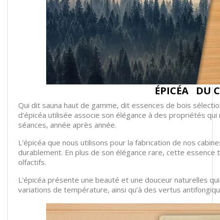
ÉPICÉA
DU C
Qui dit sauna haut de gamme, dit essences de bois sélectio
d'épicéa utilisée associe son élégance à des propriétés qui mu
séances, année après année.
L'épicéa que nous utilisons pour la fabrication de nos cabi
durablement. En plus de son élégance rare, cette essence t
olfactifs.
L'épicéa présente une beauté et une douceur naturelles qui
variations de température, ainsi qu’à des vertus antifongiq