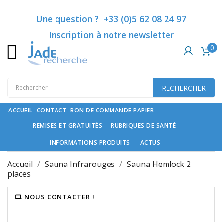
Catégories
Ajouter à ma liste d'envies
Créer une liste d'envies
Connexion
Une question ? +33 (0)5 62 08 24 97
Inscription à notre newsletter
Vous devez être connecté pour ajouter des produits à votre list
Créer une nouvelle liste
add_circle_outline
0
Nom de la liste d'envies
Rubriques
de
santé
Annuler
Co
RECHERCHER
Compléments
Annuler
Créer une liste
spécifiques
ACCUEIL
CONTACT
BON DE COMMANDE PAPIER
REMISES ET GRATUITÉS
RUBRIQUES DE SANTÉ
Cosmétiques
haut
INFORMATIONS PRODUITS
ACTUS
de
gamme
Accueil
Sauna Infrarouges
Sauna Hemlock 2
et
places
soin
du
NOUS CONTACTER !
cheveu