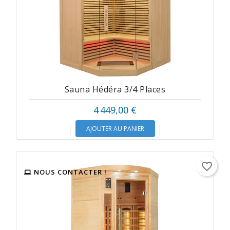
Sauna Hédéra 3/4 Places
4 449,00 €
AJOUTER AU PANIER
favorite_border
NOUS CONTACTER !