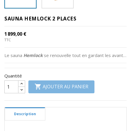
Divers
SAUNA HEMLOCK 2 PLACES
RSV
Plancher
1 899,00 €
Pelvien
TTC
Informations
Le sauna
Hemlock
se renouvelle tout en gardant les avantages qui ont fait son succès. Les émetteurs infrarouges de
produits
Quantité

AJOUTER AU PANIER
Description