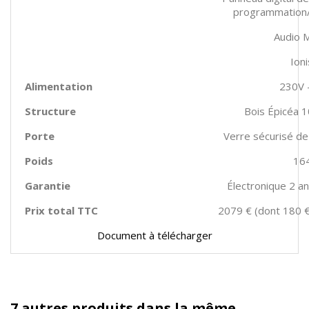
programmation/
Audio 
Ion
Alimentation
230V 
Structure
Bois Épicéa 
Porte
Verre sécurisé d
Poids
16
Garantie
Électronique 2 an
Prix total TTC
2079 € (dont 180 €
Document à télécharger
7 autres produits dans la même