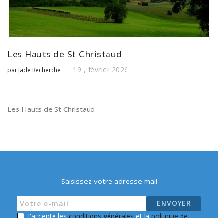
Les Hauts de St Christaud
19 ,
février
2026
par Jade Recherche
Les Hauts de St Christaud
Saisissez votre adresse mail
J'accepte les
conditions générales
et la
politique de