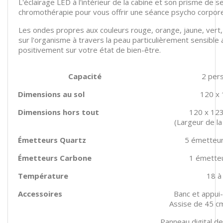
L'éclairage LED à l'intérieur de la cabine et son prisme de 
chromothérapie pour vous offrir une séance psycho corpore
Les ondes propres aux couleurs rouge, orange, jaune, vert,
sur l'organisme à travers la peau particulièrement sensible
positivement sur votre état de bien-être.
Capacité
2 per
Dimensions au sol
120 x
Dimensions hors tout
120 x 12
(Largeur de la
Émetteurs Quartz
5 émetteu
Émetteurs Carbone
1 émette
Température
18 à
Accessoires
Banc et appui
Assise de 45 c
Panneau digital de