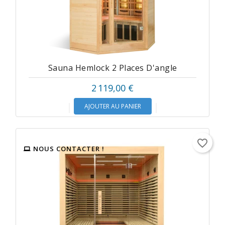
Sauna Hemlock 2 Places D'angle
2 119,00 €
AJOUTER AU PANIER
favorite_border
NOUS CONTACTER !