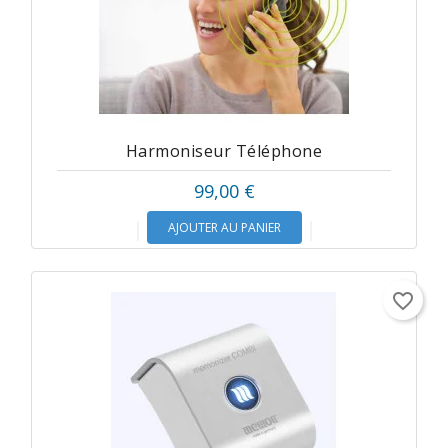
Harmoniseur Téléphone
99,00 €
AJOUTER AU PANIER
favorite_border