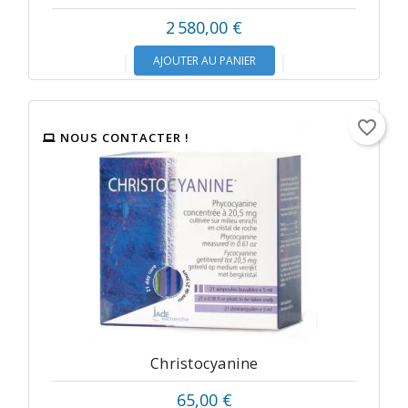
2 580,00 €
AJOUTER AU PANIER
favorite_border
NOUS CONTACTER !
Christocyanine
65,00 €