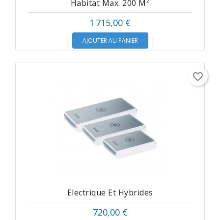
Habitat Max. 200 M²
1 715,00 €
AJOUTER AU PANIER
favorite_border
Electrique Et Hybrides
720,00 €