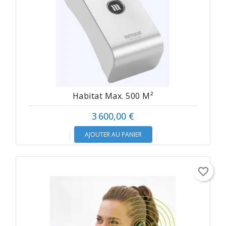
Habitat Max. 500 M²
3 600,00 €
AJOUTER AU PANIER
favorite_border