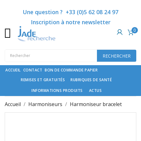
Catégories
×
×
×
Ajouter à ma liste d'envies
Créer une liste d'envies
Connexion
Une question ? +33 (0)5 62 08 24 97
Inscription à notre newsletter
Vous devez être connecté pour ajouter des produits à
Créer une nouvelle liste
add_circle_outline
0
Nom de la liste d'envies
Rubriques
votre liste d'envies.
de
santé
RECHERCHER
Annuler
Connexion
Compléments
Annuler
Créer une liste d'envies
spécifiques
ACCUEIL
CONTACT
BON DE COMMANDE PAPIER
REMISES ET GRATUITÉS
RUBRIQUES DE SANTÉ
Cosmétiques
haut
INFORMATIONS PRODUITS
ACTUS
de
gamme
Accueil
Harmoniseurs
Harmoniseur bracelet
et
soin
du
cheveu