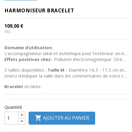
Divers
HARMONISEUR BRACELET
RSV
109,00 €
TTC
Plancher
Pelvien
Domaine d’utilisation:
Informations
L’accompagnateur idéal et esthétique pour l’extérieur: en bus, train, avion, partout et en permanence.
Effets positives chez:
Pollution électromagnétique
Stress environnementale
produits
3 tailles disponibles :
Taille
M
- Diamètre 16,5 - 17,5 cm et
Tai
(merci d'indiquer la taille dans les commentaires de votre commande)
Bracelet
en latex.
Quantité

AJOUTER AU PANIER