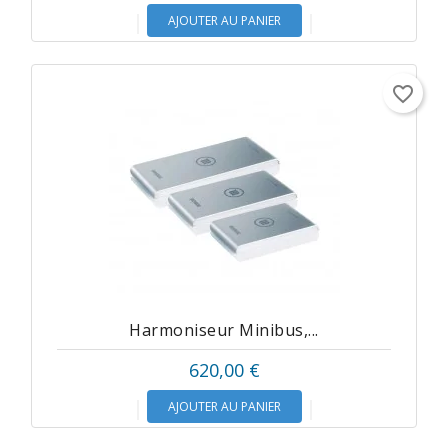
AJOUTER AU PANIER
favorite_border
Harmoniseur Minibus,...
620,00 €
AJOUTER AU PANIER