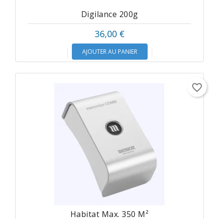
Digilance 200g
36,00 €
AJOUTER AU PANIER
favorite_border
Habitat Max. 350 M²