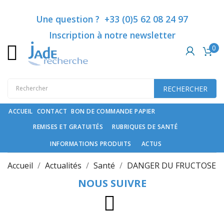
Catégories
Une question ? +33 (0)5 62 08 24 97
Inscription à notre newsletter
0
Rubriques
de
santé
RECHERCHER
Compléments
spécifiques
ACCUEIL
CONTACT
BON DE COMMANDE PAPIER
REMISES ET GRATUITÉS
RUBRIQUES DE SANTÉ
Cosmétiques
haut
INFORMATIONS PRODUITS
ACTUS
de
gamme
Accueil
Actualités
Santé
DANGER DU FRUCTOSE
et
NOUS SUIVRE
soin
du
cheveu
Instagram