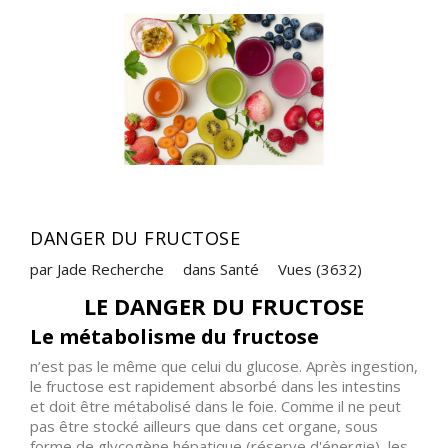
Hydrogène
Librairie
La
phycocyanine
L'Eau,
l'indispensable
à
DANGER DU FRUCTOSE
votre
vie
par Jade Recherche
dans
Santé
Vues (3632)
LE DANGER DU FRUCTOSE
Sauna
Infrarouges
Le métabolisme du fructose
n’est pas le même que celui du glucose. Après ingestion,
Harmoniseurs
le fructose est rapidement absorbé dans les intestins
et doit être métabolisé dans le foie. Comme il ne peut
Accessoires
pas être stocké ailleurs que dans cet organe, sous
et
forme de glycogène hépatique (réserve d'énergie), les