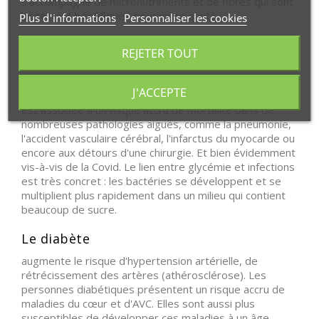
s’accompagne de micronutriments et de fibres qui sont
largement bénéfiques pour notre santé.
Plus d'informations
Personnaliser les cookies
Gestion de la Glycémie avec le
REJETER TOUT
fructose
L'hyperglycémie
J'ACCEPTE
est associée à un risque accru de mortalité dans de
nombreuses pathologies aiguës, comme la pneumonie,
l'accident vasculaire cérébral, l'infarctus du myocarde ou
encore aux détours d'une chirurgie. Et bien évidemment
vis-à-vis de la Covid. Le lien entre glycémie et infections
est très concret : les bactéries se développent et se
multiplient plus rapidement dans un milieu qui contient
beaucoup de sucre.
Le diabète
augmente le risque d'hypertension artérielle, de
rétrécissement des artères (athérosclérose). Les
personnes diabétiques présentent un risque accru de
maladies du cœur et d'AVC. Elles sont aussi plus
susceptibles de développer ces maladies à un âge