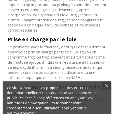
apports trop importants ou prolongés sont directement
Divers
convertis en acides gras qui deviennent, après
incorporation, des graisses du foie (triglycérides et
RSV
autres). L'augmentation des triglycérides sanguins est
associée à un risque accru de diabète et de maladies
Plancher
cardiovasculaires.
Pelvien
Prise en charge par le foie
Informations
Le problème avec le fructose, c’est qu’il est rapidement
produits
absorbé et pris en charge par le foie. Lorsqu’on en
consomme trop ou trop souvent et surtout sous forme
de fructose ajouté, il induit une résistance à l’insuline, un
stress oxydant, une infiltration graisseuse du foie, qui
peuvent conduire au surpoids, au diabète et à une
stéatose hépatique non alcoolique (NASH).
Le fructose sous sa forme naturelle
Ce site Web utilise ses propres cookies et ceux de
tiers pour améliorer nos services et vous montrer des
Le fructose (ou sucre de fruits) est un sucre
publicités liées à vos préférences en analysant vos
naturellement présent dans les fruits, mais en quantité
habitudes de navigation. Pour donner votre
relativement faible, sous cette forme il n'est pas un
consentement à son utilisation, appuyez sur le
danger. De plus, dans les fruits le fructose
bouton Accepter.