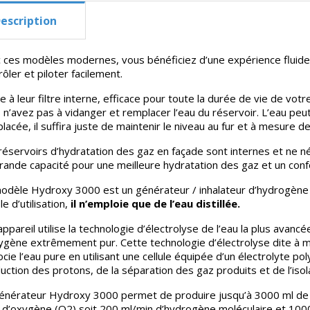
escription
 ces modèles modernes, vous bénéficiez d’une expérience fluide g
rôler et piloter facilement.
e à leur filtre interne, efficace pour toute la durée de vie de vo
 n’avez pas à vidanger et remplacer l’eau du réservoir. L’eau peu
lacée, il suffira juste de maintenir le niveau au fur et à mesure 
réservoirs d’hydratation des gaz en façade sont internes et ne né
rande capacité pour une meilleure hydratation des gaz et un confo
odèle Hydroxy 3000 est un générateur / inhalateur d’hydrogène
e d’utilisation,
il n’emploie que de l’eau distillée.
appareil utilise la technologie d’électrolyse de l’eau la plus ava
ygène extrêmement pur. Cette technologie d’électrolyse dite à
ocie l’eau pure en utilisant une cellule équipée d’un électrolyte p
uction des protons, de la séparation des gaz produits et de l’isola
énérateur Hydroxy 3000 permet de produire jusqu’à 3000 ml de
d’oxygène (O2) soit 200 ml/min d’hydrogène moléculaire et 100