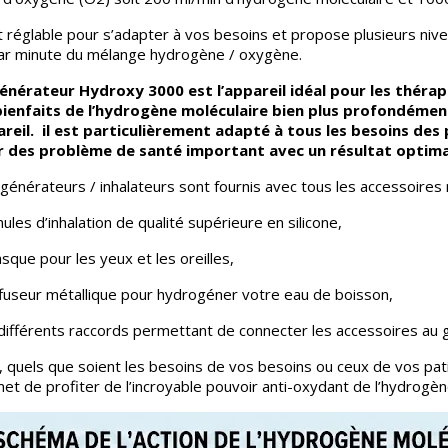
st réglable pour s’adapter à vos besoins et propose plusieurs ni
ar minute du mélange hydrogène / oxygène.
énérateur Hydroxy 3000 est l’appareil idéal pour les théra
bienfaits de l’hydrogène moléculaire bien plus profondémen
reil. il est particulièrement adapté à tous les besoins des 
 des problème de santé important avec un résultat optima
générateurs / inhalateurs sont fournis avec tous les accessoires 
nules d’inhalation de qualité supérieure en silicone,
sque pour les yeux et les oreilles,
ffuseur métallique pour hydrogéner votre eau de boisson,
différents raccords permettant de connecter les accessoires au 
i, quels que soient les besoins de vos besoins ou ceux de vos pa
et de profiter de l’incroyable pouvoir anti-oxydant de l’hydrogèn