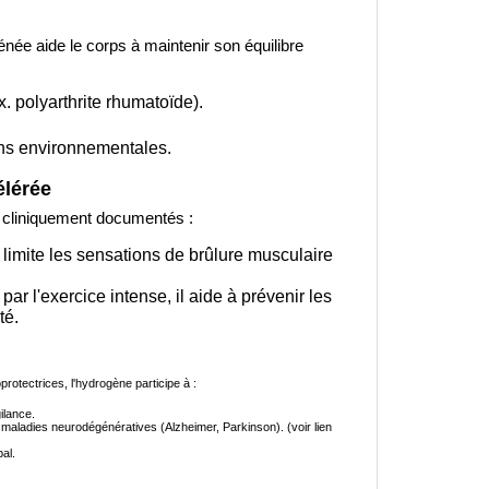
née aide le corps à maintenir son équilibre
x. polyarthrite rhumatoïde).
ons environnementales.
élérée
es cliniquement documentés :
t limite les sensations de brûlure musculaire
 par l'exercice intense, il aide à prévenir les
té.
otectrices, l'hydrogène participe à :
ilance.
s maladies neurodégénératives (Alzheimer, Parkinson). (voir lien
al.