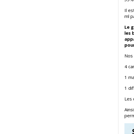
Il e
ml p
Le g
les 
appa
pour
Nos 
4 ca
1 ma
1 di
Les 
Ains
perm