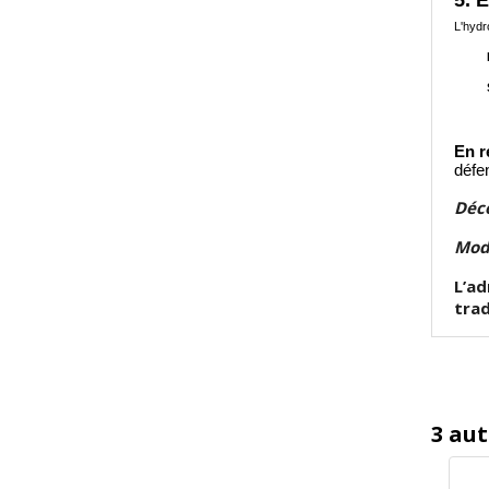
L'hydr
Régul
Souti
Améli
En 
défen
Déco
Mode
L’ad
trad
3 aut