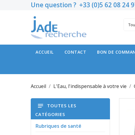
Une question ? +33 (0)5 62 08 24 9
A
C
C
Vou
add_circle_outline
Nom
ACCUEIL
CONTACT
BON DE COMMAN
Accueil
L'Eau, l'indispensable à votre vie
TOUTES LES
CATÉGORIES
Rubriques de santé