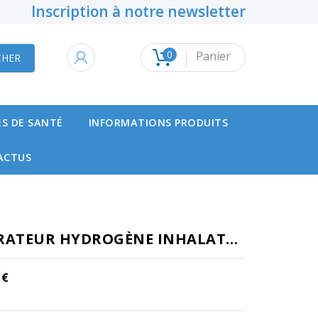
Inscription à notre newsletter
×
×
×
0
Panier
CHER
s.
S DE SANTÉ
INFORMATIONS PRODUITS
ACTUS
GÉNÉRATEUR HYDROGÈNE INHALATEUR HYDROXY 3000
 €