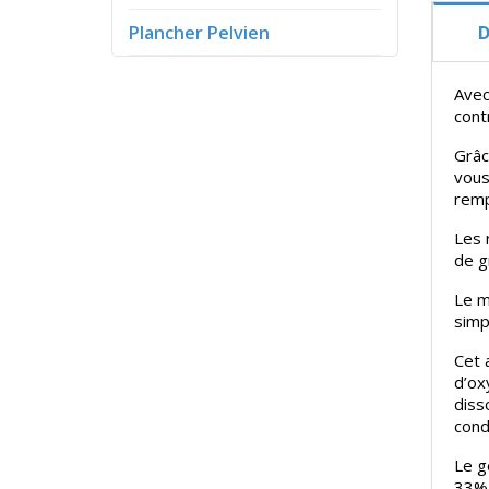
D
Plancher Pelvien
Avec
cont
Grâc
vous
remp
Les 
de g
Le m
simpl
Cet 
d’ox
diss
cond
Le g
33% 