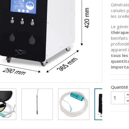
Générate
canules p
les oreil
Le génér
thérape
bienfaits
profondé
appareil 
tous les
quantit
importa
Quantité