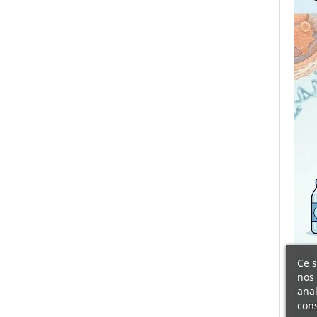
Ce s
nos 
anal
cons