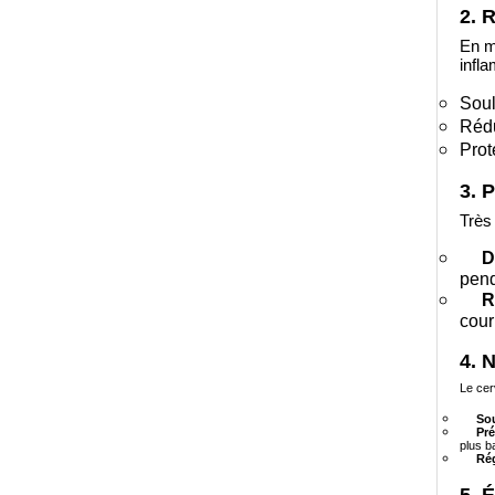
2. 
En m
infl
Soul
Rédu
Prot
3. 
Très
D
penda
R
cour
4. 
Le cer
Sou
Pré
plus b
Rég
5. 