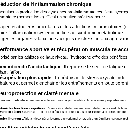
Réduction de l'inflammation chronique
odulant la production des cytokines pro-inflammatoires, l'eau hydrogé
ammatoire (homéostasie). C'est un soutien précieux pour :
ager les douleurs articulaires et les affections inflammatoires (e
ire l'inflammation systémique liée au syndrome métabolique.
éger les organes vitaux face aux pics de stress ou aux agressi
Performance sportive et récupération musculaire acc
 prisé par les athlètes de haut niveau, l'hydrogène offre des bénéfic
iminution de l'acide lactique
: Il repousse le seuil de fatigue e
nt l'effort.
écupération plus rapide
: En réduisant le stress oxydatif induit
batures et permet d'enchaîner les entraînements en toute séréni
Neuroprotection et clarté mentale
veau est particulièrement vulnérable aux dommages oxydatifs. Grâce à ses propriétés neuropr
tenir les fonctions cognitives
: Amélioration de la concentration, de la mémoire et de la vig
venir le déclin neuronal
: Fait l'objet d'études prometteuses pour freiner la progression de
as)
uler l'humeur
: Aide à mieux gérer le stress émotionnel et favorise un équilibre nerveux glob
Équilibre métabolique et santé du foie