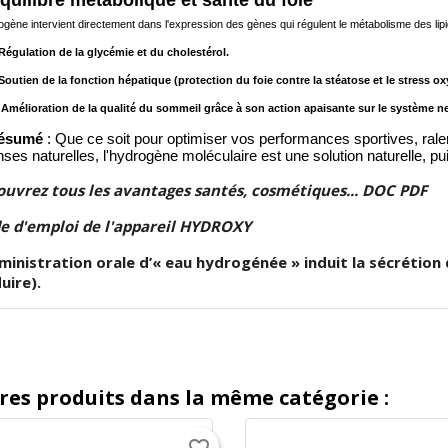
ogène intervient directement dans l'expression des gènes qui régulent le métabolisme des lipi
ation de la glycémie et du cholestérol.
en de la fonction hépatique (protection du foie contre la stéatose et le stress oxy
oration de la qualité du sommeil grâce à son action apaisante sur le système ne
résumé
: Que ce soit pour optimiser vos performances sportives, ralenti
ses naturelles, l'hydrogène moléculaire est une solution naturelle, pu
uvrez tous les avantages santés, cosmétiques... DOC PDF
 d'emploi de l'appareil HYDROXY
ministration orale d’« eau hydrogénée » induit la sécrétion d
uire).
res produits dans la même catégorie :
favorite_border