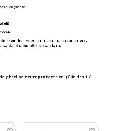
des et du glucose :
datif).
rveux.
r le vieillissement cellulaire ou renforcer vos
issante et sans effet secondaire.
e ghréline neuroprotectrice. (Clic droit /
favorite_border
favorite_border