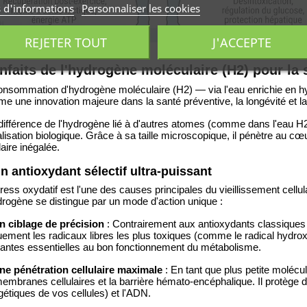
s d'informations
Personnaliser les cookies
REJETER TOUT
J'ACCEPTE
nfaits de l'hydrogène moléculaire (H2) pour la 
onsommation d'hydrogène moléculaire (H2) — via l'eau enrichie en hy
e une innovation majeure dans la santé préventive, la longévité et l
 différence de l'hydrogène lié à d'autres atomes (comme dans l'eau H
lisation biologique. Grâce à sa taille microscopique, il pénètre au cœu
laire inégalée.
Un antioxydant sélectif ultra-puissant
ress oxydatif est l'une des causes principales du vieillissement cell
drogène se distingue par un mode d'action unique :
n ciblage de précision
: Contrairement aux antioxydants classiques 
uement les radicaux libres les plus toxiques (comme le radical hydrox
antes essentielles au bon fonctionnement du métabolisme.
ne pénétration cellulaire maximale
: En tant que plus petite molécu
embranes cellulaires et la barrière hémato-encéphalique. Il protège 
étiques de vos cellules) et l'ADN.