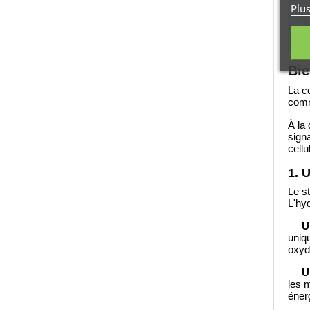
Plu
Bie
La c
comm
À la
signa
cellu
1. 
Le st
L'hy
U
uniq
oxyd
U
les m
énerg