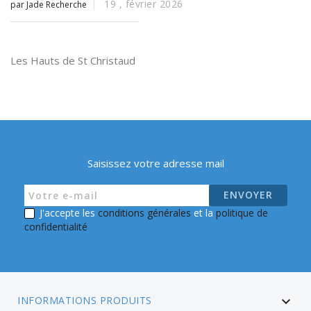
19 ,
février
2026
par Jade Recherche
Les Hauts de St Christaud
Saisissez votre adresse mail
J'accepte les
conditions générales
et la
politique de
confidentialité
INFORMATIONS PRODUITS
