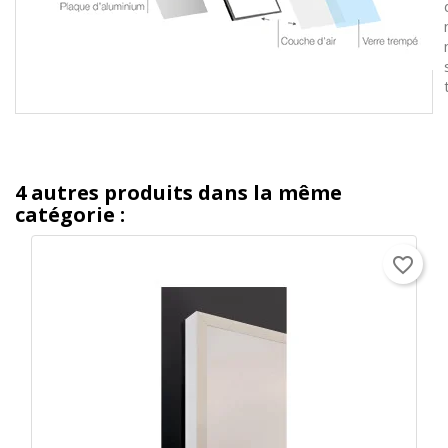
4 autres produits dans la même
catégorie :
favorite_border