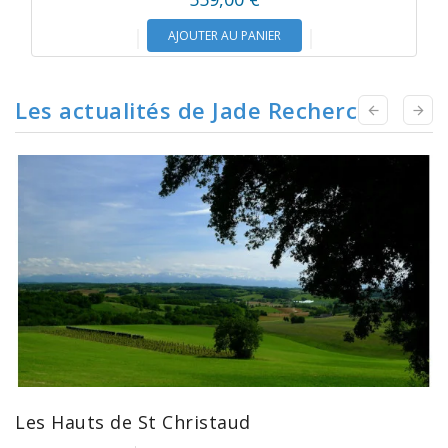
AJOUTER AU PANIER
Les actualités de Jade Recherche


Les Hauts de St Christaud