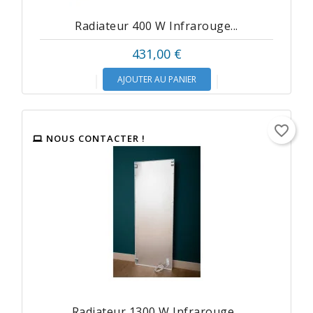
Radiateur 400 W Infrarouge...
431,00 €
AJOUTER AU PANIER
favorite_border
NOUS CONTACTER !
Radiateur 1300 W Infrarouge...