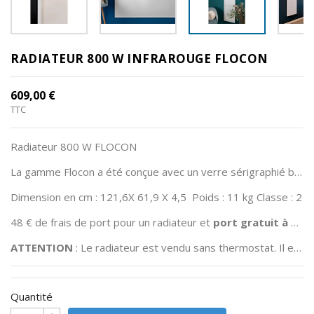
Divers
RSV
RADIATEUR 800 W INFRAROUGE FLOCON
Plancher
Pelvien
609,00 €
TTC
Informations
produits
Radiateur 800 W FLOCON
La gamme Flocon a été conçue avec un verre sérigraphié blanc de 4mm. Cette gamme est idéale pour les pièces à vivre. Selon votre choix, la pose peut se faire à l’horizontale ou à la verticale. Son encombrement est faible avec (4,5 cm d’épaisseur).
Dimension en cm : 121,6X 61,9 X 4,5 Poids : 11 kg Classe : 2
48 € de frais de port pour un radiateur et
port gratuit à partir du deuxième radiateur
ATTENTION
: Le radiateur est vendu sans thermostat. Il est obligatoire d’avoir un thermostat par pièce.
Quantité