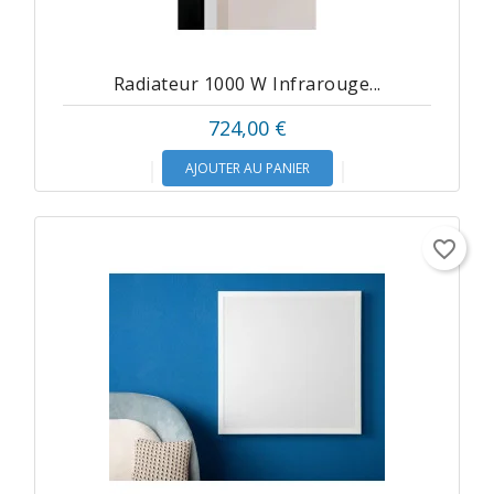
Radiateur 1000 W Infrarouge...
724,00 €
AJOUTER AU PANIER
favorite_border