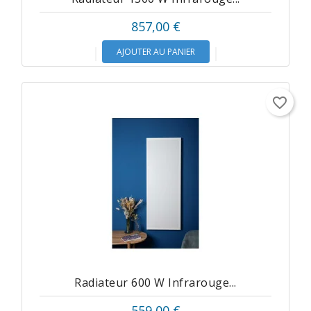
857,00 €
AJOUTER AU PANIER
favorite_border
Radiateur 600 W Infrarouge...
559,00 €