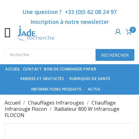
Catégories
Ajouter à ma liste d'envies
Créer une liste d'envies
Connexion
Une question ? +33 (0)5 62 08 24 97
Inscription à notre newsletter
Vous devez être connecté pour ajouter des produits à votre list
Créer une nouvelle liste
add_circle_outline
0
Nom de la liste d'envies
Rubriques
de
santé
Annuler
Co
RECHERCHER
Compléments
Annuler
Créer une liste
spécifiques
ACCUEIL
CONTACT
BON DE COMMANDE PAPIER
REMISES ET GRATUITÉS
RUBRIQUES DE SANTÉ
Cosmétiques
haut
INFORMATIONS PRODUITS
ACTUS
de
gamme
Accueil
Chauffages Infrarouges
Chauffage
et
Infrarouge Flocon
Radiateur 800 W Infrarouge
FLOCON
soin
du
cheveu